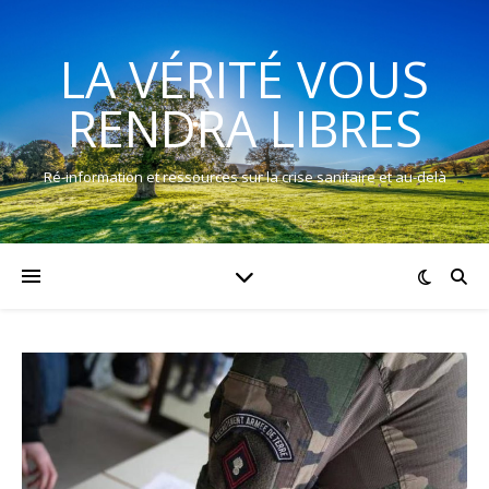
LA VÉRITÉ VOUS
RENDRA LIBRES
Ré-information et ressources sur la crise sanitaire et au-delà