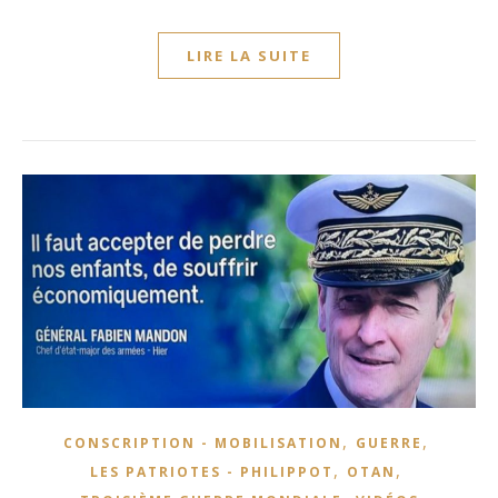
LIRE LA SUITE
,
,
CONSCRIPTION - MOBILISATION
GUERRE
,
,
LES PATRIOTES - PHILIPPOT
OTAN