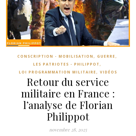
,
,
CONSCRIPTION - MOBILISATION
GUERRE
,
LES PATRIOTES - PHILIPPOT
,
LOI PROGRAMMATION MILITAIRE
VIDÉOS
Retour du service
militaire en France :
l’analyse de Florian
Philippot
novembre 28, 2025