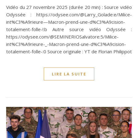
Vidéo du 27 novembre 2025 (durée 20 min) : Source vidéo
Odyssée : https://odysee.com/@Larry_Golade:e/Milice-
int%C3%A9rieure—Macron-prend-une-d%C3%A9cision-
totalement-folle-!:b Autre source vidéo Odyssée :
https://odysee.com/@SEMINERIOSalvatore:5/Milice-
int%C3%A9rieure-_-Macron-prend-une-d%C3%A9cision-
totalement-folle-:0 Source originale : YT de Florian Philippot
LIRE LA SUITE