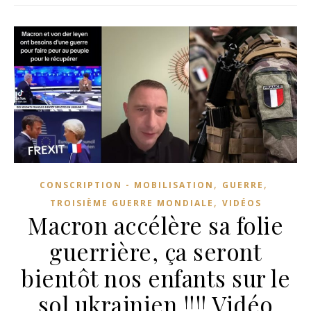
,
,
CONSCRIPTION - MOBILISATION
GUERRE
,
TROISIÈME GUERRE MONDIALE
VIDÉOS
Macron accélère sa folie
guerrière, ça seront
bientôt nos enfants sur le
sol ukrainien !!!! Vidéo