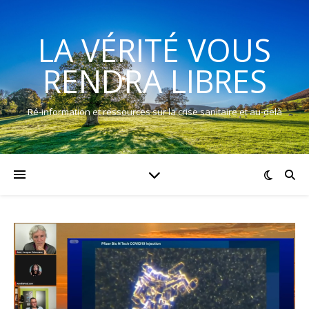
LA VÉRITÉ VOUS
RENDRA LIBRES
Ré-information et ressources sur la crise sanitaire et au-delà