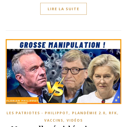
LIRE LA SUITE
,
,
,
LES PATRIOTES - PHILIPPOT
PLANDÉMIE 2.0
RFK
,
VACCINS
VIDÉOS