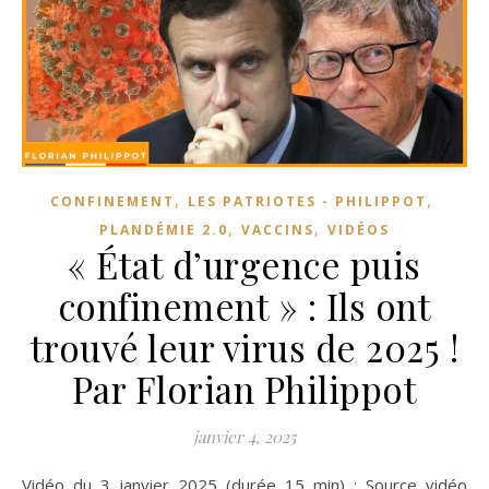
,
,
CONFINEMENT
LES PATRIOTES - PHILIPPOT
,
,
PLANDÉMIE 2.0
VACCINS
VIDÉOS
« État d’urgence puis
confinement » : Ils ont
trouvé leur virus de 2025 !
Par Florian Philippot
janvier 4, 2025
Vidéo du 3 janvier 2025 (durée 15 min) : Source vidéo