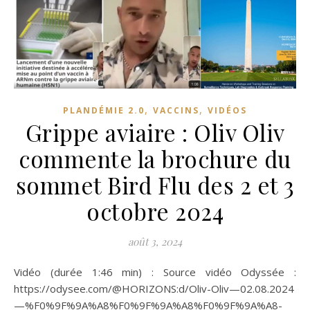
,
,
PLANDÉMIE 2.0
VACCINS
VIDÉOS
Grippe aviaire : Oliv Oliv
commente la brochure du
sommet Bird Flu des 2 et 3
octobre 2024
août 3, 2024
Vidéo (durée 1:46 min) : Source vidéo Odyssée :
https://odysee.com/@HORIZONS:d/Oliv-Oliv—02.08.2024
—%F0%9F%9A%A8%F0%9F%9A%A8%F0%9F%9A%A8-