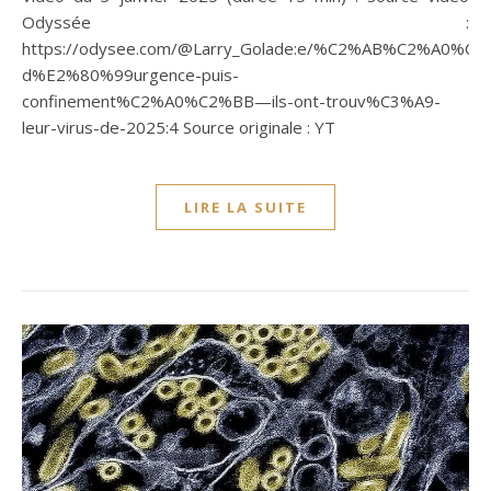
Odyssée :
https://odysee.com/@Larry_Golade:e/%C2%AB%C2%A0%C3
d%E2%80%99urgence-puis-
confinement%C2%A0%C2%BB—ils-ont-trouv%C3%A9-
leur-virus-de-2025:4 Source originale : YT
LIRE LA SUITE