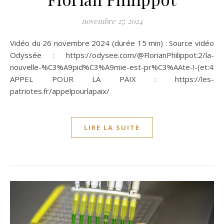
novembre 27, 2024
Vidéo du 26 novembre 2024 (durée 15 min) : Source vidéo
Odyssée : https://odysee.com/@FlorianPhilippot:2/la-
nouvelle-%C3%A9pid%C3%A9mie-est-pr%C3%AAte-!-(et:4
APPEL POUR LA PAIX : https://les-
patriotes.fr/appelpourlapaix/
LIRE LA SUITE