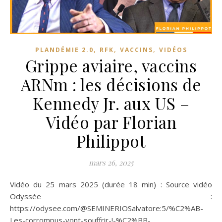
,
,
,
PLANDÉMIE 2.0
RFK
VACCINS
VIDÉOS
Grippe aviaire, vaccins
ARNm : les décisions de
Kennedy Jr. aux US –
Vidéo par Florian
Philippot
mars 26, 2025
Vidéo du 25 mars 2025 (durée 18 min) : Source vidéo
Odyssée :
https://odysee.com/@SEMINERIOSalvatore:5/%C2%AB-
Les-corrompus-vont-souffrir-!-%C2%BB-