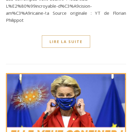
L%E2%80%99incroyable-d%C3%A9cision-
am%C3%A9ricaine-!:a Source originale : YT de Florian
Philippot
LIRE LA SUITE