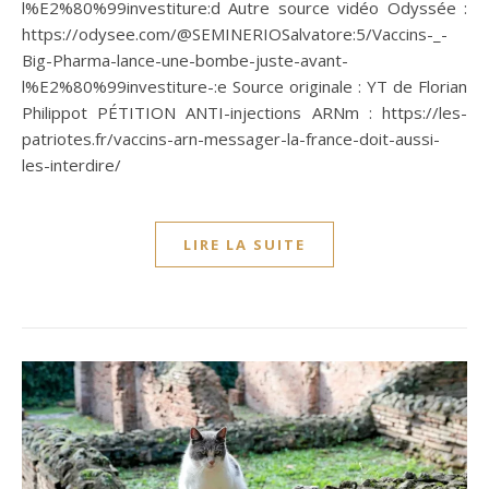
l%E2%80%99investiture:d Autre source vidéo Odyssée :
https://odysee.com/@SEMINERIOSalvatore:5/Vaccins-_-
Big-Pharma-lance-une-bombe-juste-avant-
l%E2%80%99investiture-:e Source originale : YT de Florian
Philippot PÉTITION ANTI-injections ARNm : https://les-
patriotes.fr/vaccins-arn-messager-la-france-doit-aussi-
les-interdire/
LIRE LA SUITE