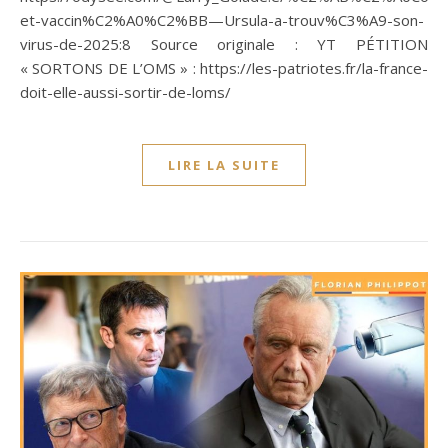
et-vaccin%C2%A0%C2%BB—Ursula-a-trouv%C3%A9-son-
virus-de-2025:8 Source originale : YT PÉTITION
« SORTONS DE L’OMS » : https://les-patriotes.fr/la-france-
doit-elle-aussi-sortir-de-loms/
LIRE LA SUITE