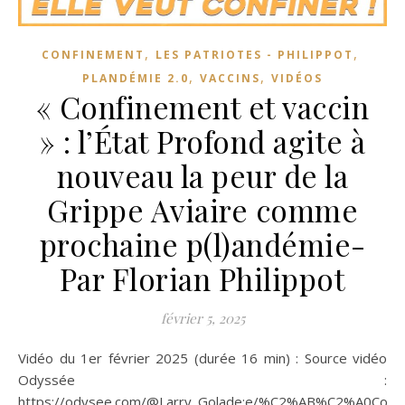
,
,
CONFINEMENT
LES PATRIOTES - PHILIPPOT
,
,
PLANDÉMIE 2.0
VACCINS
VIDÉOS
« Confinement et vaccin
» : l’État Profond agite à
nouveau la peur de la
Grippe Aviaire comme
prochaine p(l)andémie-
Par Florian Philippot
février 5, 2025
Vidéo du 1er février 2025 (durée 16 min) : Source vidéo
Odyssée :
https://odysee.com/@Larry_Golade:e/%C2%AB%C2%A0Confi