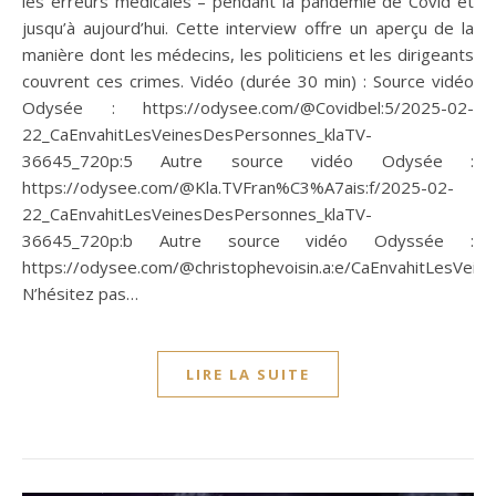
les erreurs médicales – pendant la pandémie de Covid et
jusqu’à aujourd’hui. Cette interview offre un aperçu de la
manière dont les médecins, les politiciens et les dirigeants
couvrent ces crimes. Vidéo (durée 30 min) : Source vidéo
Odysée : https://odysee.com/@Covidbel:5/2025-02-
22_CaEnvahitLesVeinesDesPersonnes_klaTV-
36645_720p:5 Autre source vidéo Odysée :
https://odysee.com/@Kla.TVFran%C3%A7ais:f/2025-02-
22_CaEnvahitLesVeinesDesPersonnes_klaTV-
36645_720p:b Autre source vidéo Odyssée :
https://odysee.com/@christophevoisin.a:e/CaEnvahitLesVei
N’hésitez pas…
LIRE LA SUITE