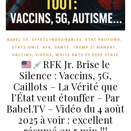
,
,
,
BABEL.TV
EFFETS INDÉSIRABLES
ETAT PROFOND
,
,
,
,
ETATS-UNIS
RFK
SANTÉ
TRUMP 2° MANDAT
,
,
VACCINS
VIDÉOS
WHITE HATS VS DEEP STATE
RFK Jr. Brise le
Silence : Vaccins, 5G,
Caillots – La Vérité que
l’État veut étouffer – Par
Babel.TV – Vidéo du 4 août
2025 à voir : excellent
résumé en 5 min !!!