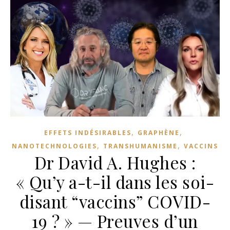
,
,
EFFETS INDÉSIRABLES
GRAPHÈNE
,
,
NANOTECHNOLOGIES
TRANSHUMANISME
VACCINS
Dr David A. Hughes :
« Qu’y a-t-il dans les soi-
disant “vaccins” COVID-
19 ? » — Preuves d’un