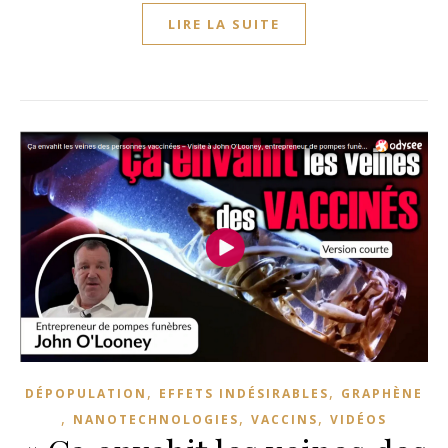
LIRE LA SUITE
,
,
DÉPOPULATION
EFFETS INDÉSIRABLES
GRAPHÈNE
,
,
,
NANOTECHNOLOGIES
VACCINS
VIDÉOS