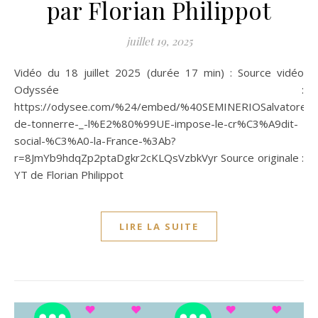
par Florian Philippot
juillet 19, 2025
Vidéo du 18 juillet 2025 (durée 17 min) : Source vidéo
Odyssée :
https://odysee.com/%24/embed/%40SEMINERIOSalvatore
de-tonnerre-_-l%E2%80%99UE-impose-le-cr%C3%A9dit-
social-%C3%A0-la-France-%3Ab?
r=8JmYb9hdqZp2ptaDgkr2cKLQsVzbkVyr Source originale :
YT de Florian Philippot
LIRE LA SUITE