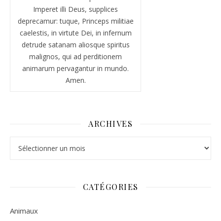
Imperet illi Deus, supplices
deprecamur: tuque, Princeps militiae
caelestis, in virtute Dei, in infernum
detrude satanam aliosque spiritus
malignos, qui ad perditionem
animarum pervagantur in mundo.
Amen.
ARCHIVES
Archives
CATÉGORIES
Animaux