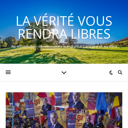
LA VÉRITÉ VOUS
RENDRA LIBRES
Ré-information et ressources sur la crise sanitaire et au-delà