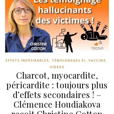
,
,
,
EFFETS INDÉSIRABLES
TÉMOIGNAGES EI
VACCINS
VIDÉOS
Charcot, myocardite,
péricardite : toujours plus
d’effets secondaires ! –
Clémence Houdiakova
reçoit Christine Cotton