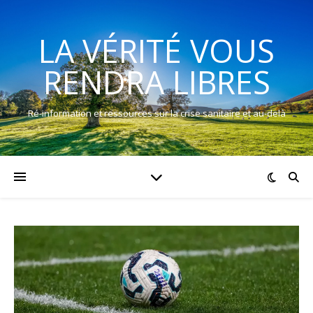
LA VÉRITÉ VOUS
RENDRA LIBRES
Ré-information et ressources sur la crise sanitaire et au-delà