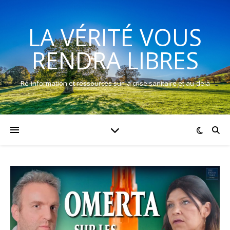
LA VÉRITÉ VOUS
RENDRA LIBRES
Ré-information et ressources sur la crise sanitaire et au-delà