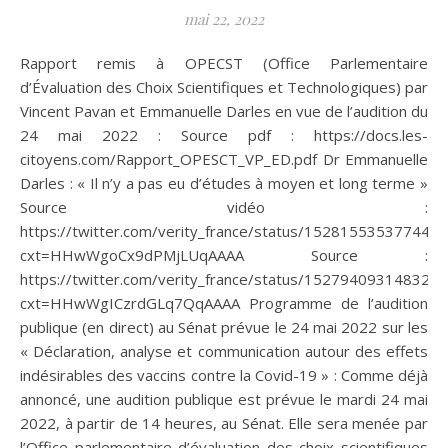
mai 22, 2022
Rapport remis à OPECST (Office Parlementaire
d’Évaluation des Choix Scientifiques et Technologiques) par
Vincent Pavan et Emmanuelle Darles en vue de l’audition du
24 mai 2022 : Source pdf : https://docs.les-
citoyens.com/Rapport_OPESCT_VP_ED.pdf Dr Emmanuelle
Darles : « Il n’y a pas eu d’études à moyen et long terme »
Source vidéo :
https://twitter.com/verity_france/status/152815535377443
cxt=HHwWgoCx9dPMjLUqAAAA Source :
https://twitter.com/verity_france/status/152794093148323
cxt=HHwWgICzrdGLq7QqAAAA Programme de l’audition
publique (en direct) au Sénat prévue le 24 mai 2022 sur les
« Déclaration, analyse et communication autour des effets
indésirables des vaccins contre la Covid-19 » : Comme déjà
annoncé, une audition publique est prévue le mardi 24 mai
2022, à partir de 14 heures, au Sénat. Elle sera menée par
l’Office parlementaire d’évaluation des choix scientifiques