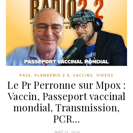
,
,
,
PASS
PLANDÉMIE 2.0
VACCINS
VIDÉOS
Le Pr Perronne sur Mpox :
Vaccin, Passeport vaccinal
mondial, Transmission,
PCR…
août 23, 2024