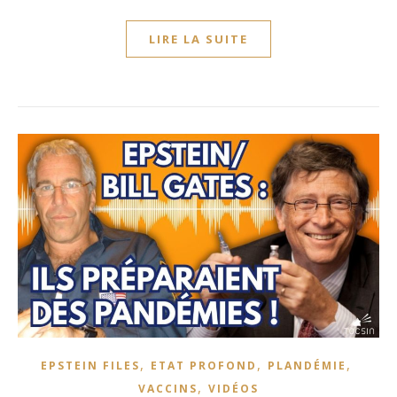
LIRE LA SUITE
,
,
,
EPSTEIN FILES
ETAT PROFOND
PLANDÉMIE
,
VACCINS
VIDÉOS