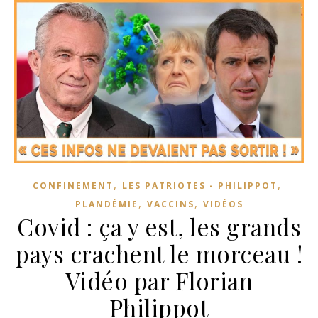
,
,
CONFINEMENT
LES PATRIOTES - PHILIPPOT
,
,
PLANDÉMIE
VACCINS
VIDÉOS
Covid : ça y est, les grands
pays crachent le morceau !
Vidéo par Florian
Philippot