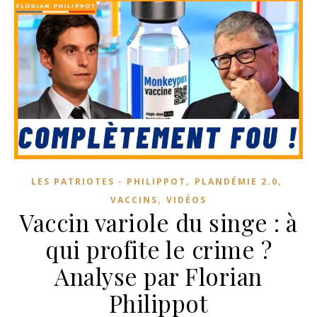
,
,
LES PATRIOTES - PHILIPPOT
PLANDÉMIE 2.0
,
VACCINS
VIDÉOS
Vaccin variole du singe : à
qui profite le crime ?
Analyse par Florian
Philippot