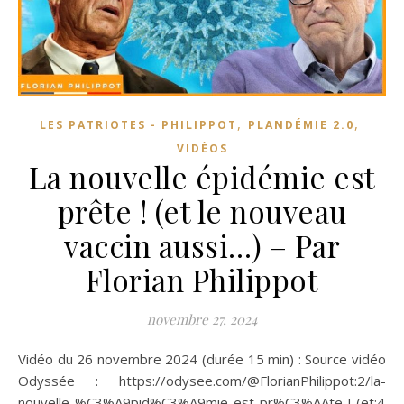
,
,
LES PATRIOTES - PHILIPPOT
PLANDÉMIE 2.0
VIDÉOS
La nouvelle épidémie est
prête ! (et le nouveau
vaccin aussi…) – Par
Florian Philippot
novembre 27, 2024
Vidéo du 26 novembre 2024 (durée 15 min) : Source vidéo
Odyssée : https://odysee.com/@FlorianPhilippot:2/la-
nouvelle-%C3%A9pid%C3%A9mie-est-pr%C3%AAte-!-(et:4