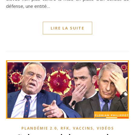
défense, une entité…
LIRE LA SUITE
,
,
,
PLANDÉMIE 2.0
RFK
VACCINS
VIDÉOS