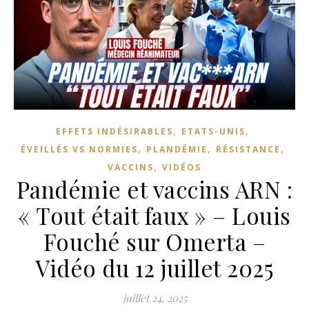
,
,
EFFETS INDÉSIRABLES
ETATS-UNIS
,
,
,
ÉVEILLÉS VS NORMIES
PLANDÉMIE
RÉSISTANCE
,
VACCINS
VIDÉOS
Pandémie et vaccins ARN :
« Tout était faux » – Louis
Fouché sur Omerta –
Vidéo du 12 juillet 2025
juillet 24, 2025