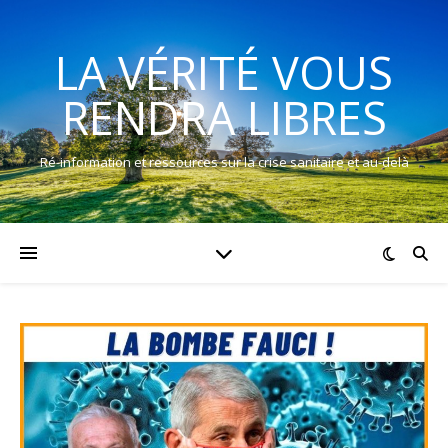
LA VÉRITÉ VOUS
RENDRA LIBRES
Ré-information et ressources sur la crise sanitaire et au-delà