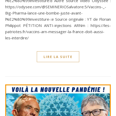
l%E2%80%99investiture:d Autre source vidéo Odyssée :
https://odysee.com/@SEMINERIOSalvatore:5/Vaccins-_-
Big-Pharma-lance-une-bombe-juste-avant-
l%E2%80%99investiture-:e Source originale : YT de Florian
Philippot PÉTITION ANTI-injections ARNm : https://les-
patriotes.fr/vaccins-arn-messager-la-france-doit-aussi-
les-interdire/
LIRE LA SUITE