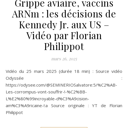
Grippe aviaire, vaccins
ARNm : les décisions de
Kennedy Jr. aux US –
Vidéo par Florian
Philippot
mars 26, 2025
Vidéo du 25 mars 2025 (durée 18 min) : Source vidéo
Odyssée :
https://odysee.com/@SEMINERIOSalvatore:5/%C2%AB-
Les-corrompus-vont-souffrir-!-%C2%BB-
L%E2%80%99incroyable-d%C3%A9cision-
am%C3%A9ricaine-!:a Source originale : YT de Florian
Philippot