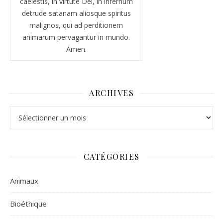
caelestis, in virtute Dei, in infernum
detrude satanam aliosque spiritus
malignos, qui ad perditionem
animarum pervagantur in mundo.
Amen.
ARCHIVES
Archives
CATÉGORIES
Animaux
Bioéthique