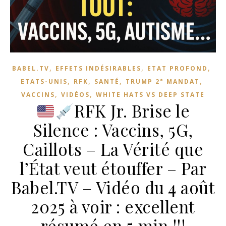
,
,
,
BABEL.TV
EFFETS INDÉSIRABLES
ETAT PROFOND
,
,
,
,
ETATS-UNIS
RFK
SANTÉ
TRUMP 2° MANDAT
,
,
VACCINS
VIDÉOS
WHITE HATS VS DEEP STATE
RFK Jr. Brise le
Silence : Vaccins, 5G,
Caillots – La Vérité que
l’État veut étouffer – Par
Babel.TV – Vidéo du 4 août
2025 à voir : excellent
résumé en 5 min !!!