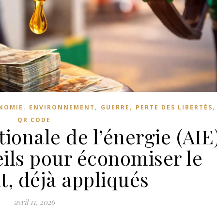
,
,
,
NOMIE
ENVIRONNEMENT
GUERRE
PERTE DES LIBERTÉS
QR CODE
ionale de l’énergie (AIE
eils pour économiser le
t, déjà appliqués
avril 11, 2026