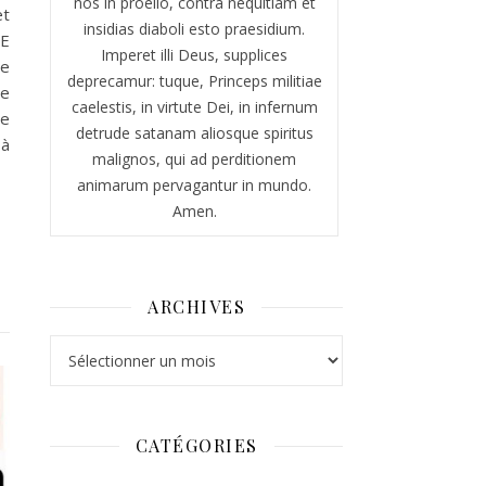
nos in proelio, contra nequitiam et
et
insidias diaboli esto praesidium.
IE
Imperet illi Deus, supplices
te
deprecamur: tuque, Princeps militiae
de
caelestis, in virtute Dei, in infernum
re
detrude satanam aliosque spiritus
 à
malignos, qui ad perditionem
animarum pervagantur in mundo.
Amen.
ARCHIVES
Archives
CATÉGORIES