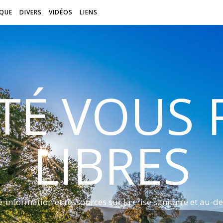
QUE
DIVERS
VIDÉOS
LIENS
ITÉ VOUS
LIBRES
é-information et ressources sur la crise sanitaire et au-de