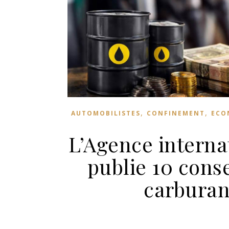
,
,
AUTOMOBILISTES
CONFINEMENT
ECO
L’Agence internat
publie 10 cons
carburan