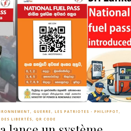
,
,
,
IRONNEMENT
GUERRE
LES PATRIOTES - PHILIPPOT
,
 DES LIBERTÉS
QR CODE
ka lance un système