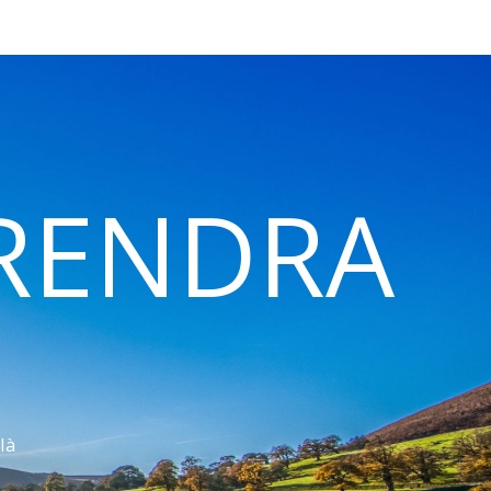
 RENDRA
là