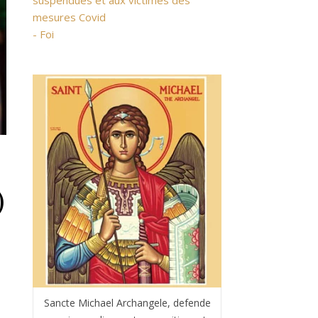
suspendues et aux victimes des
mesures Covid
- Foi
,
)
Sancte Michael Archangele, defende