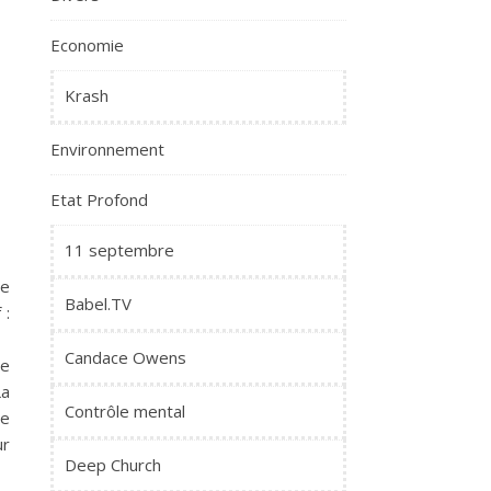
Economie
Krash
Environnement
Etat Profond
11 septembre
re
Babel.TV
 :
Candace Owens
ne
La
Contrôle mental
de
ur
Deep Church