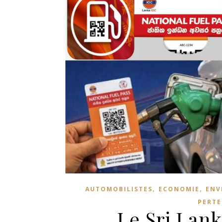
,
,
AUTOMOBILISTES
ECONOMIE
ENV
PERTE
Le Sri Lan