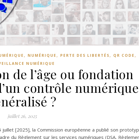
,
,
,
,
NUMÉRIQUE
NUMÉRIQUE
PERTE DES LIBERTÉS
QR CODE
VEILLANCE NUMÉRIQUE
on de l’âge ou fondation
 d’un contrôle numérique
néralisé ?
juillet 26, 2025
14 juillet [2025], la Commission européenne a publié son prototy
le cadre du Règlement sur les services numériques (DSA, Règleme