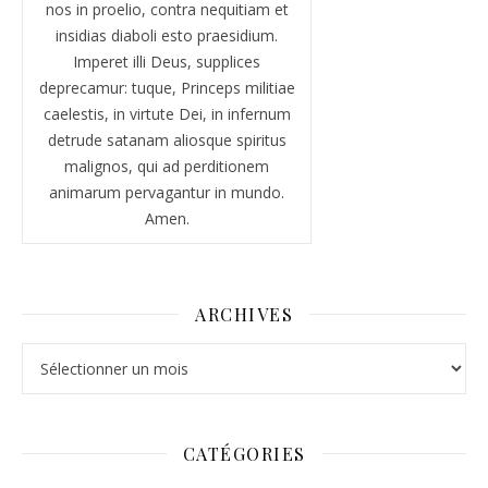
nos in proelio, contra nequitiam et
insidias diaboli esto praesidium.
Imperet illi Deus, supplices
deprecamur: tuque, Princeps militiae
caelestis, in virtute Dei, in infernum
detrude satanam aliosque spiritus
malignos, qui ad perditionem
animarum pervagantur in mundo.
Amen.
ARCHIVES
Archives
CATÉGORIES