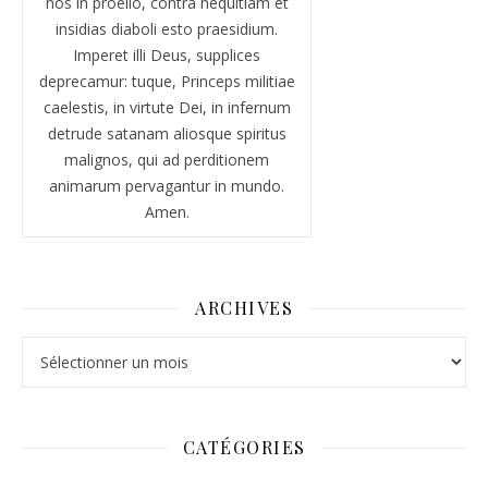
nos in proelio, contra nequitiam et
insidias diaboli esto praesidium.
Imperet illi Deus, supplices
deprecamur: tuque, Princeps militiae
caelestis, in virtute Dei, in infernum
detrude satanam aliosque spiritus
malignos, qui ad perditionem
animarum pervagantur in mundo.
Amen.
ARCHIVES
Archives
CATÉGORIES