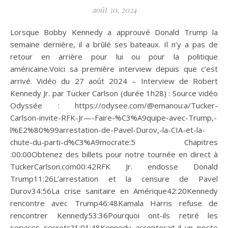
août 30, 2024
Lorsque Bobby Kennedy a approuvé Donald Trump la
semaine dernière, il a brûlé ses bateaux. Il n’y a pas de
retour en arrière pour lui ou pour la politique
américaine.Voici sa première interview depuis que c’est
arrivé. Vidéo du 27 août 2024 – Interview de Robert
Kennedy Jr. par Tucker Carlson (durée 1h28) : Source vidéo
Odyssée : https://odysee.com/@emanou:a/Tucker-
Carlson-invite-RFK-Jr—-Faire-%C3%A9quipe-avec-Trump,-
l%E2%80%99arrestation-de-Pavel-Durov,-la-CIA-et-la-
chute-du-parti-d%C3%A9mocrate:5 Chapitres
:00:00Obtenez des billets pour notre tournée en direct à
TuckerCarlson.com00:42RFK Jr. endosse Donald
Trump11:26L’arrestation et la censure de Pavel
Durov34:56La crise sanitaire en Amérique42:20Kennedy
rencontre avec Trump46:48Kamala Harris refuse de
rencontrer Kennedy53:36Pourquoi ont-ils retiré les
services secrets?1:01:48Kennedy accepterait-il un poste