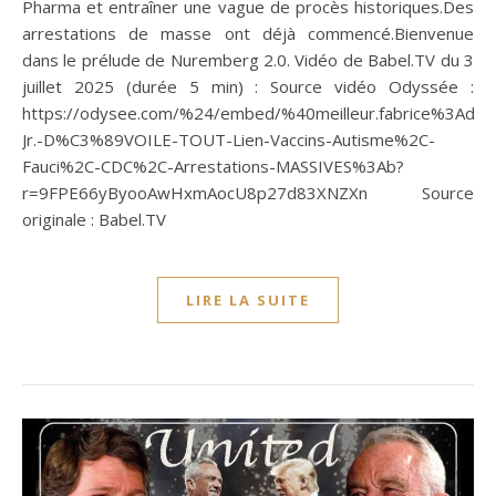
Pharma et entraîner une vague de procès historiques.Des
arrestations de masse ont déjà commencé.Bienvenue
dans le prélude de Nuremberg 2.0. Vidéo de Babel.TV du 3
juillet 2025 (durée 5 min) : Source vidéo Odyssée :
https://odysee.com/%24/embed/%40meilleur.fabrice%3Ad%
Jr.-D%C3%89VOILE-TOUT-Lien-Vaccins-Autisme%2C-
Fauci%2C-CDC%2C-Arrestations-MASSIVES%3Ab?
r=9FPE66yByooAwHxmAocU8p27d83XNZXn Source
originale : Babel.TV
LIRE LA SUITE