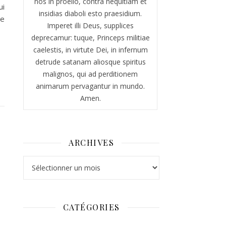
nos in proelio, contra nequitiam et
ui
insidias diaboli esto praesidium.
me
Imperet illi Deus, supplices
deprecamur: tuque, Princeps militiae
caelestis, in virtute Dei, in infernum
detrude satanam aliosque spiritus
malignos, qui ad perditionem
animarum pervagantur in mundo.
Amen.
ARCHIVES
Archives
CATÉGORIES