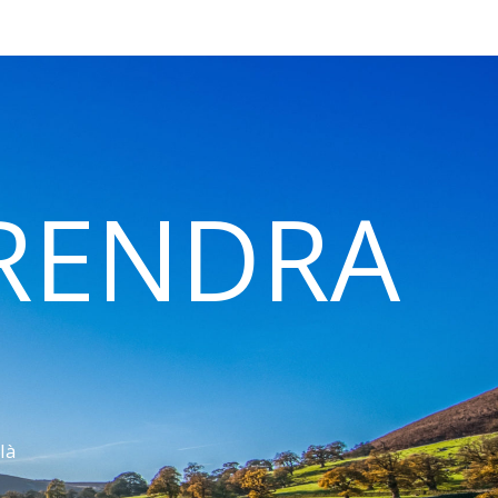
 RENDRA
là