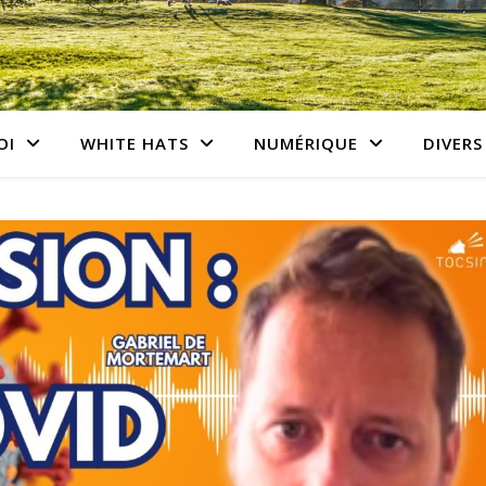
OI
WHITE HATS
NUMÉRIQUE
DIVERS