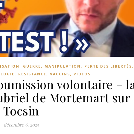
,
,
,
ISATION
GUERRE
MANIPULATION
PERTE DES LIBERTÉS
,
,
,
LOGIE
RÉSISTANCE
VACCINS
VIDÉOS
oumission volontaire – l
abriel de Mortemart sur
Tocsin
décembre 6, 2025