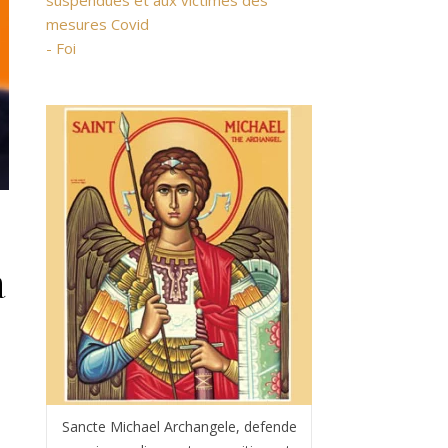
suspendues et aux victimes des
mesures Covid
- Foi
,
a
Sancte Michael Archangele, defende