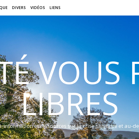
QUE
DIVERS
VIDÉOS
LIENS
ITÉ VOUS
LIBRES
é-information et ressources sur la crise sanitaire et au-de