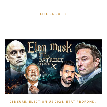
LIRE LA SUITE
,
,
,
CENSURE
ÉLECTION US 2024
ETAT PROFOND