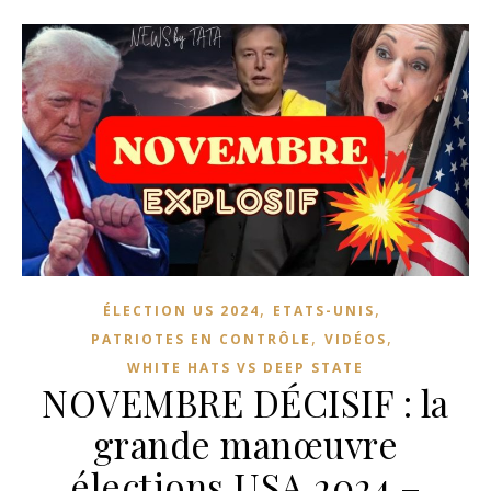
,
,
ÉLECTION US 2024
ETATS-UNIS
,
,
PATRIOTES EN CONTRÔLE
VIDÉOS
WHITE HATS VS DEEP STATE
NOVEMBRE DÉCISIF : la
grande manœuvre
élections USA 2024 –