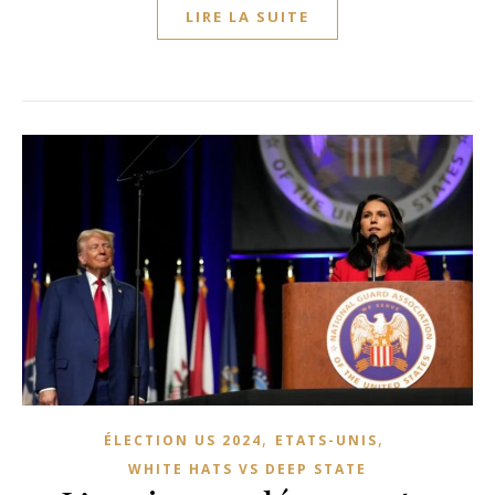
LIRE LA SUITE
,
,
ÉLECTION US 2024
ETATS-UNIS
WHITE HATS VS DEEP STATE