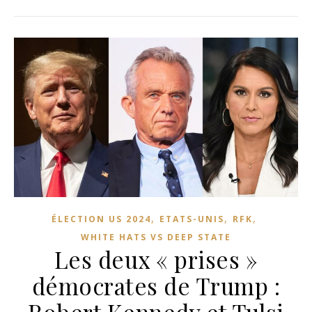
,
,
,
ÉLECTION US 2024
ETATS-UNIS
RFK
WHITE HATS VS DEEP STATE
Les deux « prises »
démocrates de Trump :
Robert Kennedy et Tulsi