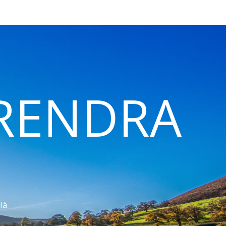
 RENDRA
là