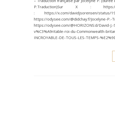
– Traduction française par Jocelyne P. (durée 8
P.Traduction)Sur X : https://x.c
: https://x.com/davidjsorensen/s
https://odysee.com/@didchay:f/Jocely
https://odysee.com/@HORIZONS:d/David-J.
v%C3%A9ritable-roi-du-Commonwealth-bri
INCROYABLE-DE-TOUS-LES-TEMPS-%E2%9