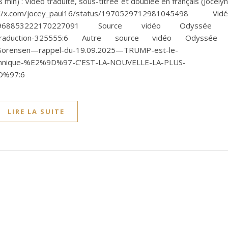
 min) : Vidéo traduite, sous-titrée et doublée en français (Jocely
om/jocey_paul16/status/1970529712981045498 Vidé
tatus/1968853222170227091 Source vidéo Odyssée 
ne-P.-Traduction-325555:6 Autre source vidéo Odyssée
-Sorensen—rappel-du-19.09.2025—TRUMP-est-le-
tannique-%E2%9D%97-C’EST-LA-NOUVELLE-LA-PLUS-
D%97:6
LIRE LA SUITE