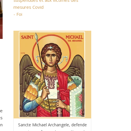
suspendues et aux victimes des
mesures Covid
- Foi
le
es
en
Sancte Michael Archangele, defende