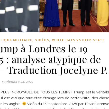
,
,
LIQUE MILITAIRE
VIDÉOS
WHITE HATS VS DEEP STATE
rump à Londres le 19
 : analyse atypique de
– Traduction Jocelyne P.
septembre 24, 2025
A PLUS INCROYABLE DE TOUS LES TEMPS ! Trump est le véritab
Il est vrai que tout était étrange lors de cette visite, des chos
 les anglais.
Vidéo du 19 septembre 2025 par David Sorens