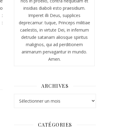
ne
nos in proelio, contra nequitiam et
o
insidias diaboli esto praesidium.
:
Imperet illi Deus, supplices
 :
deprecamur: tuque, Princeps militiae
caelestis, in virtute Dei, in infernum
detrude satanam aliosque spiritus
malignos, qui ad perditionem
animarum pervagantur in mundo.
Amen.
ARCHIVES
Archives
CATÉGORIES