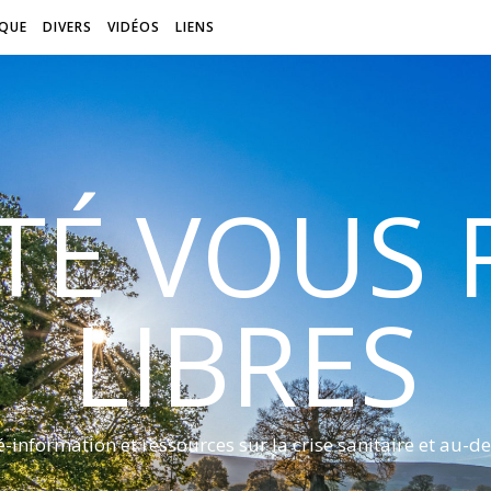
QUE
DIVERS
VIDÉOS
LIENS
ITÉ VOUS
LIBRES
é-information et ressources sur la crise sanitaire et au-de