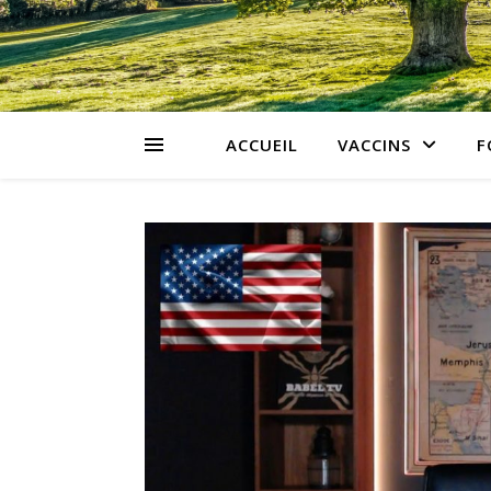
ACCUEIL
VACCINS
F