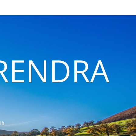
 RENDRA
là