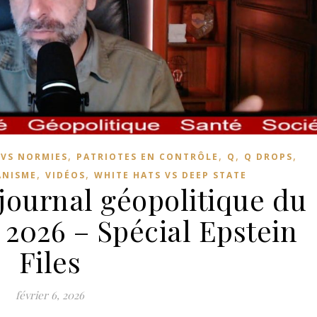
,
,
,
,
 VS NORMIES
PATRIOTES EN CONTRÔLE
Q
Q DROPS
,
,
ANISME
VIDÉOS
WHITE HATS VS DEEP STATE
journal géopolitique du
r 2026 – Spécial Epstein
Files
février 6, 2026