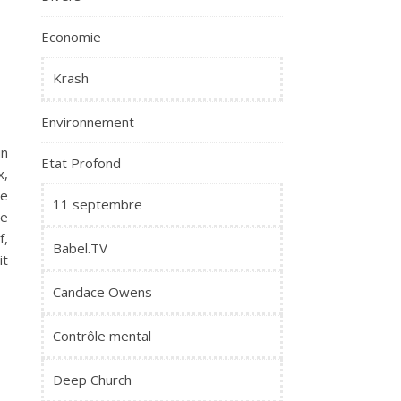
Economie
Krash
Environnement
un
Etat Profond
x,
ue
11 septembre
ue
f,
Babel.TV
it
Candace Owens
Contrôle mental
Deep Church