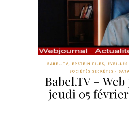
,
,
BABEL.TV
EPSTEIN FILES
ÉVEILLÉS
SOCIÉTÉS SECRÈTES - SAT
Babel.TV – Web 
jeudi 05 févrie