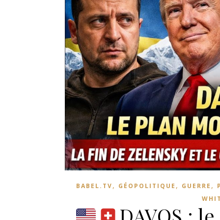
,
,
,
BABEL.TV
GÉOPOLITIQUE
GUERRE
WHIT
DAVOS : le