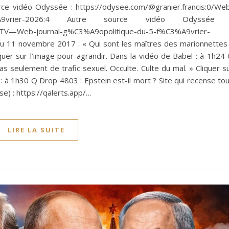
rce vidéo Odyssée : https://odysee.com/@granier.francis:0/We
5-f%C3%A9vrier-2026:4 Autre source vidéo Odyssée 
l-TV—Web-journal-g%C3%A9opolitique-du-5-f%C3%A9vrier-
 11 novembre 2017 : « Qui sont les maîtres des marionnettes
uer sur l’image pour agrandir. Dans la vidéo de Babel : à 1h24
s seulement de trafic sexuel. Occulte. Culte du mal. » Cliquer s
 : à 1h30 Q Drop 4803 : Epstein est-il mort ? Site qui recense to
se) : https://qalerts.app/…
LIRE LA SUITE