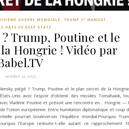
,
,
OISIÈME GUERRE MONDIALE
TRUMP 2° MANDAT
E HATS VS DEEP STATE
 ? Trump, Poutine et le
 la Hongrie ! Vidéo par
Babel.TV
octobre 21, 2025
nsky piégé ? Trump, Poutine et le plan secret de la Hongrie
États-Unis avec l’espoir d’obtenir des missiles Tomahawk, to
avec Vladimir Poutine et prévoit une rencontre en… Hongrie — 
n de l’Union européenne. Entre humiliation diplomatique et coup 
ntielle pourrait bouleverser l’équilibre mondial.Pourquoi Tru
Pourquoi l’Europe redoute-t-elle autant ce rapprochement ?