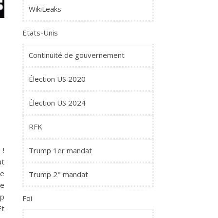
WikiLeaks
Etats-Unis
Continuité de gouvernement
Élection US 2020
Élection US 2024
RFK
 !
Trump 1er mandat
ut
le
Trump 2° mandat
de
mp
Foi
Et