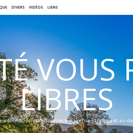
QUE
DIVERS
VIDÉOS
LIENS
ITÉ VOUS
LIBRES
é-information et ressources sur la crise sanitaire et au-de