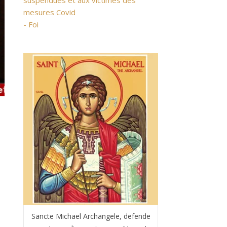
suspendues et aux victimes des
mesures Covid
- Foi
Sancte Michael Archangele, defende