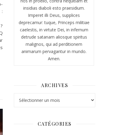
nos in proelio, contra nequitiam et
b-
insidias diaboli esto praesidium.
:
Imperet illi Deus, supplices
deprecamur: tuque, Princeps militiae
 ?
caelestis, in virtute Dei, in infernum
 Q
detrude satanam aliosque spiritus
ur
malignos, qui ad perditionem
us
animarum pervagantur in mundo.
Amen.
ARCHIVES
Archives
CATÉGORIES