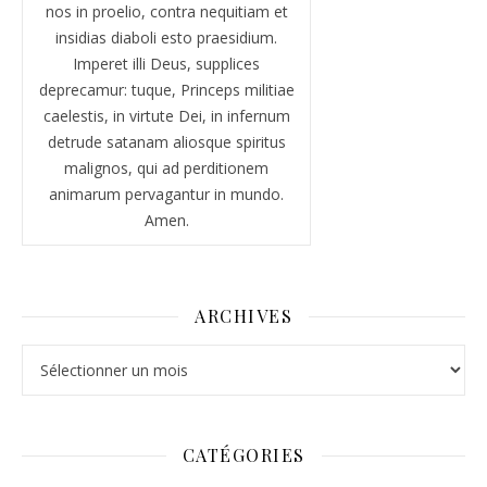
nos in proelio, contra nequitiam et
insidias diaboli esto praesidium.
Imperet illi Deus, supplices
deprecamur: tuque, Princeps militiae
caelestis, in virtute Dei, in infernum
detrude satanam aliosque spiritus
malignos, qui ad perditionem
animarum pervagantur in mundo.
Amen.
ARCHIVES
Archives
CATÉGORIES