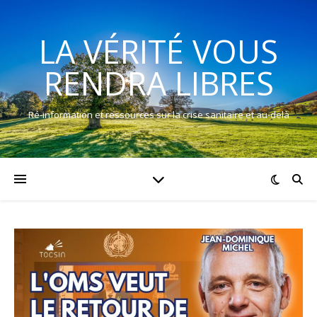
LA VÉRITÉ VOUS
RENDRA LIBRES
Ré-information et ressources sur la crise sanitaire et au-delà