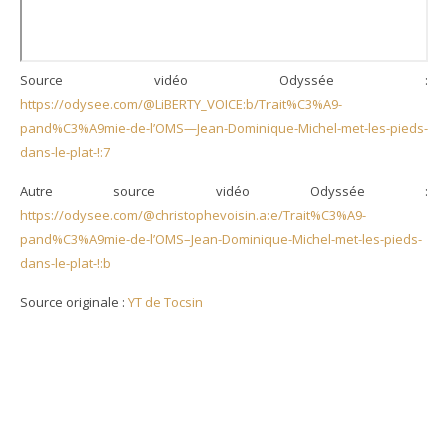
Source vidéo Odyssée :
https://odysee.com/@LiBERTY_VOICE:b/Trait%C3%A9-
pand%C3%A9mie-de-l’OMS—Jean-Dominique-Michel-met-les-pieds-
dans-le-plat-!:7
Autre source vidéo Odyssée :
https://odysee.com/@christophevoisin.a:e/Trait%C3%A9-
pand%C3%A9mie-de-l’OMS–Jean-Dominique-Michel-met-les-pieds-
dans-le-plat-!:b
Source originale :
YT de Tocsin