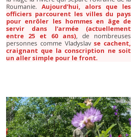
Roumanie.
Aujourd’hui, alors que les
officiers parcourent les villes du pays
pour enrôler les hommes en âge de
servir dans l’armée (actuellement
entre 25 et 60 ans)
, de nombreuses
personnes comme Vladyslav
se cachent,
craignant que la conscription ne soit
un aller simple pour le front.