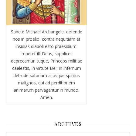
Sancte Michael Archangele, defende
nos in proelio, contra nequitiam et
insidias diaboli esto praesidium.
Imperet illi Deus, supplices
deprecamur: tuque, Princeps militiae
caelestis, in virtute Dei, in infernum
detrude satanam aliosque spiritus
malignos, qui ad perditionem
animarum pervagantur in mundo.
Amen.
ARCHIVES
Archives