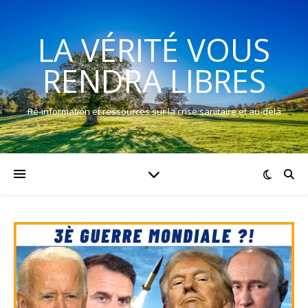
LA VÉRITÉ VOUS
RENDRA LIBRES
Ré-information et ressources sur la crise sanitaire et au-delà