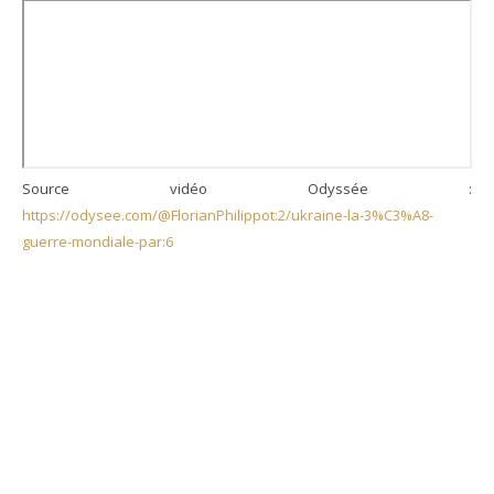
Source vidéo Odyssée :
https://odysee.com/@FlorianPhilippot:2/ukraine-la-3%C3%A8-
guerre-mondiale-par:6