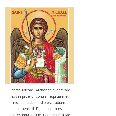
Sancte Michael Archangele, defende
nos in proelio, contra nequitiam et
insidias diaboli esto praesidium.
Imperet illi Deus, supplices
deprecamur: tuque, Princeps militiae