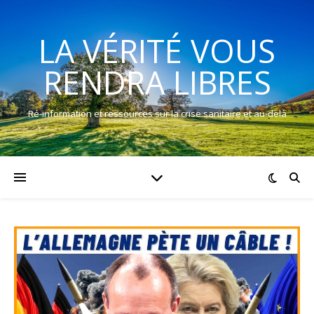
LA VÉRITÉ VOUS
RENDRA LIBRES
Ré-information et ressources sur la crise sanitaire et au-delà