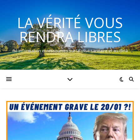
LA VÉRITÉ VOUS
RENDRA LIBRES
Ré-information et ressources sur la crise sanitaire et au-delà