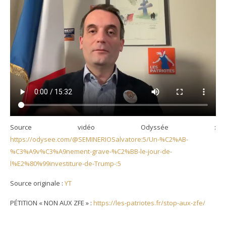
Source vidéo Odyssée :
https://odysee.com/@SEMINERIOSalvatore:5/Un-%C2%AB-
%C3%A9v%C3%A9nement-grave-%C2%BB-le-jour-de-
l%E2%80%99investiture-de-Trump-:5
Source originale :
YT
PÉTITION « NON AUX ZFE » :
https://les-patriotes.fr/stop-aux-zfe/