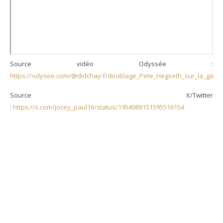
Source vidéo Odyssée :
https://odysee.com/@didchay:f/doublage_Pete_Hegseth_sur_la_garde_
Source X/Twitter
:
https://x.com/jocey_paul16/status/1954989151595516154