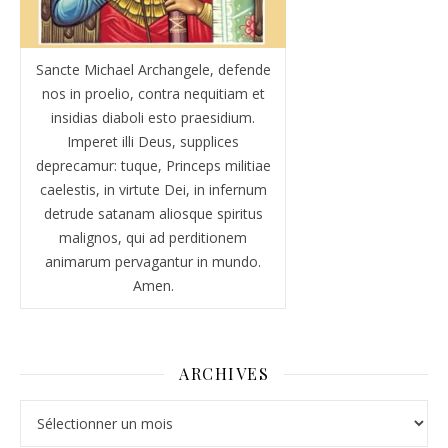
Sancte Michael Archangele, defende
nos in proelio, contra nequitiam et
insidias diaboli esto praesidium.
Imperet illi Deus, supplices
deprecamur: tuque, Princeps militiae
caelestis, in virtute Dei, in infernum
detrude satanam aliosque spiritus
malignos, qui ad perditionem
animarum pervagantur in mundo.
Amen.
ARCHIVES
Archives