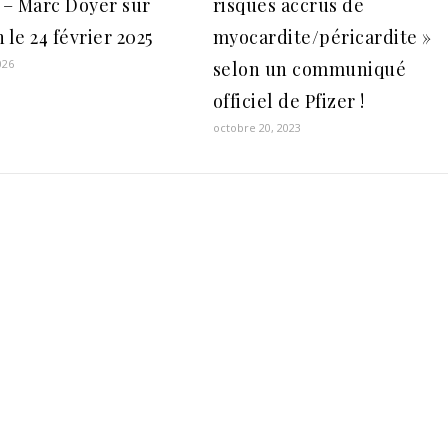
» – Marc Doyer sur
risques accrus de
 le 24 février 2025
myocardite/péricardite »
026
selon un communiqué
officiel de Pfizer !
octobre 20, 2023