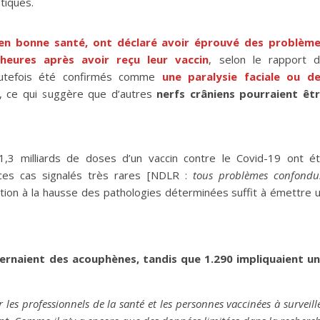
utiques.
t en bonne santé, ont déclaré avoir éprouvé des problèm
 heures après avoir reçu leur vaccin
, selon le rapport 
toutefois été confirmés comme
une paralysie faciale ou d
, ce qui suggère que d’autres
nerfs crâniens pourraient êt
1,3 milliards de doses d’un vaccin contre le Covid-19 ont é
ces cas signalés très rares [NDLR :
tous problèmes confondu
vation à la hausse des pathologies déterminées suffit à émettre 
cernaient des acouphènes, tandis que 1.290 impliquaient u
 les professionnels de la santé et les personnes vaccinées à surveill