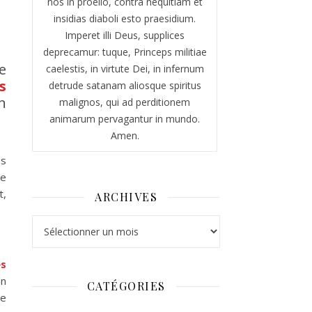
nos in proelio, contra nequitiam et
insidias diaboli esto praesidium.
Imperet illi Deus, supplices
deprecamur: tuque, Princeps militiae
e
caelestis, in virtute Dei, in infernum
s
detrude satanam aliosque spiritus
n
malignos, qui ad perditionem
animarum pervagantur in mundo.
Amen.
ns
me
t,
ARCHIVES
Archives
es
en
CATÉGORIES
de