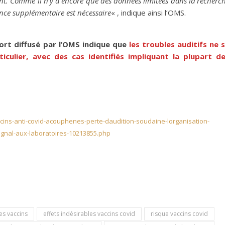
éant. Comme il n’y a encore que des données limitées dans la recherc
ance supplémentaire est nécessaire
« , indique ainsi l’OMS.
port diffusé par l’OMS indique que
les troubles auditifs ne 
iculier, avec des cas identifiés impliquant la plupart d
cins-anti-covid-acouphenes-perte-daudition-soudaine-lorganisation-
signal-aux-laboratoires-10213855.php
es vaccins
effets indésirables vaccins covid
risque vaccins covid