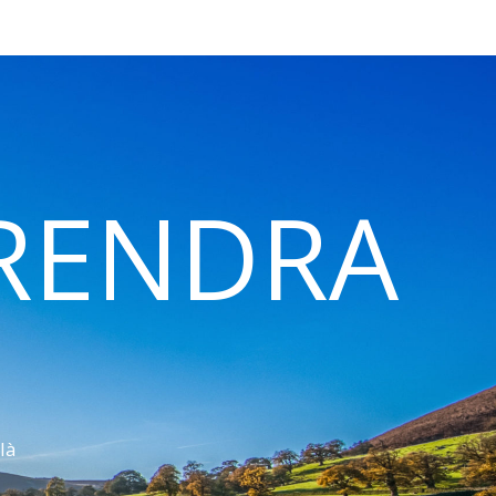
 RENDRA
là