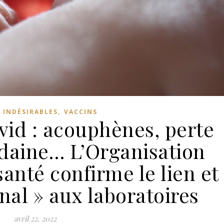
,
 INDÉSIRABLES
VACCINS
vid : acouphènes, perte
udaine… L’Organisation
anté confirme le lien et
nal » aux laboratoires
avril 22, 2022