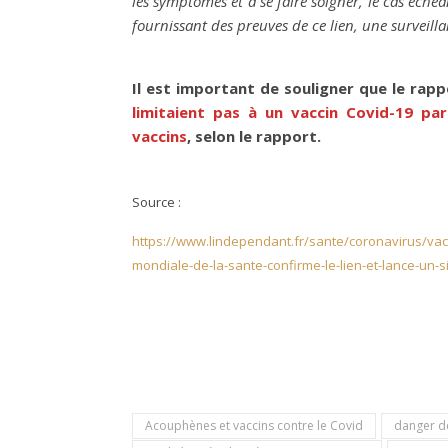
les symptômes et à se faire soigner, le cas éch
fournissant des preuves de ce lien, une surveill
Il est important de souligner que le rap
limitaient pas à un vaccin Covid-19 part
vaccins
, selon le rapport.
Source :
https://www.lindependant.fr/sante/coronavirus/vac
mondiale-de-la-sante-confirme-le-lien-et-lance-un-
Acouphènes et vaccins contre le Covid
danger d