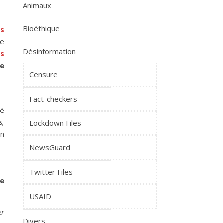
Animaux
Bioéthique
es
de
Désinformation
es
re
Censure
Fact-checkers
té
s,
Lockdown Files
un
NewsGuard
Twitter Files
ne
USAID
er
Divers