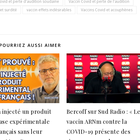
ovid et perte d'audition soudaine
Vaccin Covid et perte de l'audition
et surdité
vaccin effets indésirables
Vaccins Covid et acouphènes
POURRIEZ AUSSI AIMER
a injecté un produit
Bercoff sur Sud Radio : « L
ase expérimentale
vaccin ARNm contre la
ançais sans leur
COVID-19 présente des