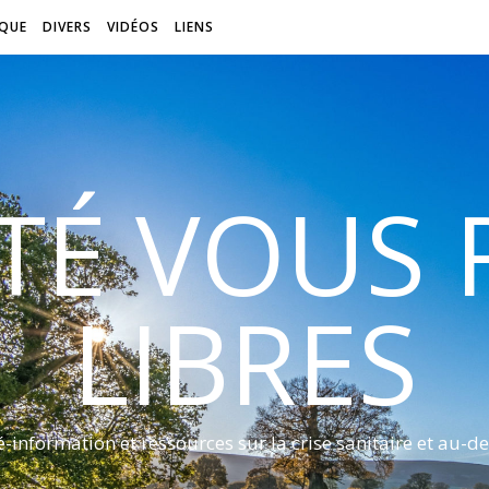
QUE
DIVERS
VIDÉOS
LIENS
ITÉ VOUS
LIBRES
é-information et ressources sur la crise sanitaire et au-de