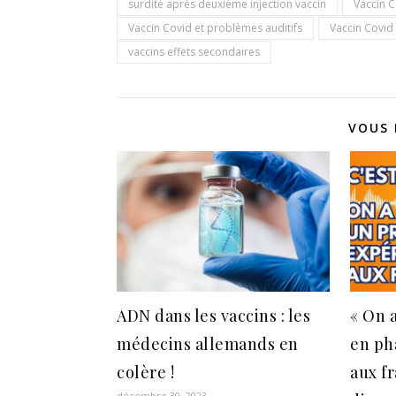
surdité après deuxième injection vaccin
Vaccin C
Vaccin Covid et problèmes auditifs
Vaccin Covid 
vaccins effets secondaires
VOUS 
ADN dans les vaccins : les
« On 
médecins allemands en
en ph
colère !
aux fr
décembre 30, 2023