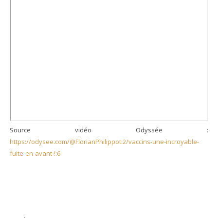
Source vidéo Odyssée :
https://odysee.com/@FlorianPhilippot:2/vaccins-une-incroyable-
fuite-en-avant-!:6