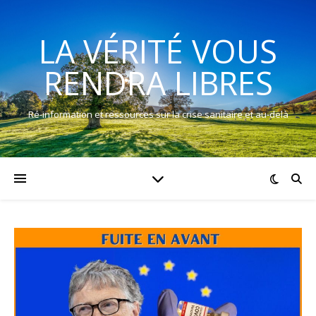
LA VÉRITÉ VOUS
RENDRA LIBRES
Ré-information et ressources sur la crise sanitaire et au-delà