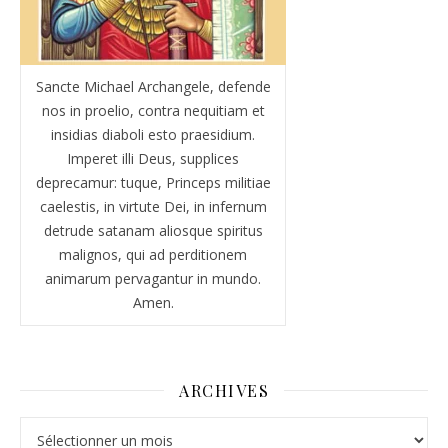
Sancte Michael Archangele, defende
nos in proelio, contra nequitiam et
insidias diaboli esto praesidium.
Imperet illi Deus, supplices
deprecamur: tuque, Princeps militiae
caelestis, in virtute Dei, in infernum
detrude satanam aliosque spiritus
malignos, qui ad perditionem
animarum pervagantur in mundo.
Amen.
ARCHIVES
Archives