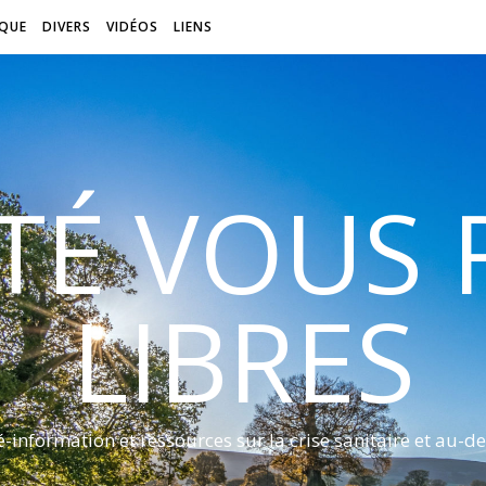
QUE
DIVERS
VIDÉOS
LIENS
ITÉ VOUS
LIBRES
é-information et ressources sur la crise sanitaire et au-de