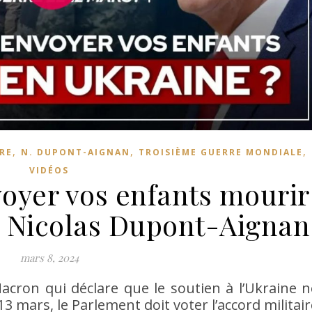
,
,
,
RE
N. DUPONT-AIGNAN
TROISIÈME GUERRE MONDIALE
VIDÉOS
oyer vos enfants mourir
r Nicolas Dupont-Aignan
mars 8, 2024
cron qui déclare que le soutien à l’Ukraine n
 13 mars, le Parlement doit voter l’accord militai