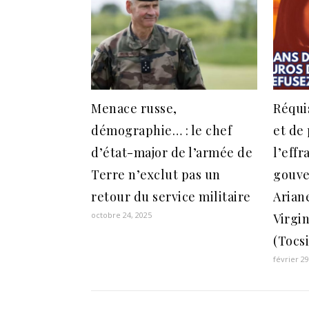
Menace russe,
Réqui
démographie… : le chef
et de 
d’état-major de l’armée de
l’effr
Terre n’exclut pas un
gouve
retour du service militaire
Arian
octobre 24, 2025
Virgi
(Tocs
février 29