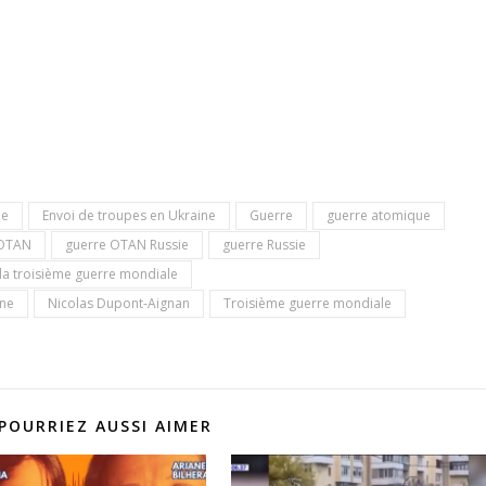
ne
Envoi de troupes en Ukraine
Guerre
guerre atomique
 OTAN
guerre OTAN Russie
guerre Russie
 la troisième guerre mondiale
ine
Nicolas Dupont-Aignan
Troisième guerre mondiale
POURRIEZ AUSSI AIMER