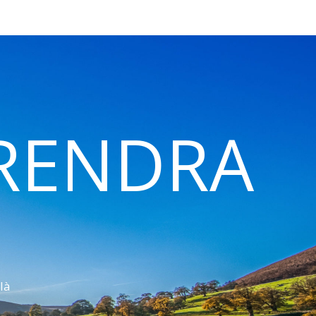
 RENDRA
là