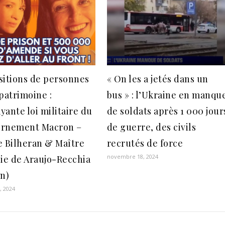
sitions de personnes
« On les a jetés dans un
patrimoine :
bus » : l’Ukraine en manqu
ayante loi militaire du
de soldats après 1 000 jour
rnement Macron –
de guerre, des civils
e Bilheran & Maître
recrutés de force
novembre 18, 2024
nie de Araujo-Recchia
in)
, 2024