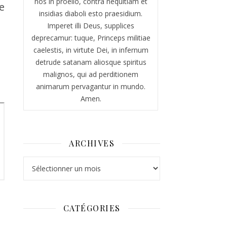
nos in proelio, contra nequitiam et
e
insidias diaboli esto praesidium.
Imperet illi Deus, supplices
deprecamur: tuque, Princeps militiae
caelestis, in virtute Dei, in infernum
detrude satanam aliosque spiritus
malignos, qui ad perditionem
animarum pervagantur in mundo.
Amen.
ARCHIVES
Archives
CATÉGORIES