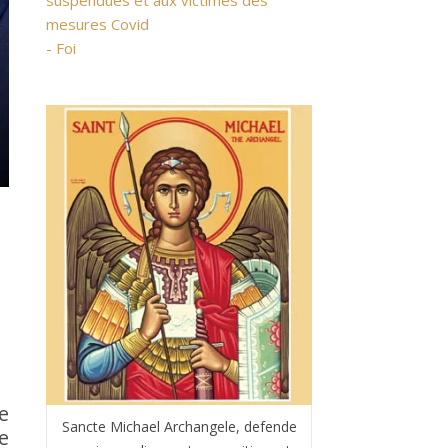
suspendues et aux victimes des
mesures Covid
- Foi
e
Sancte Michael Archangele, defende
re