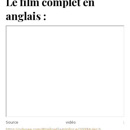
Le film complet en
anglais :
Source vidéo :
https://odysee.com/@YellowFlagsInfos:e/2000Mules:b