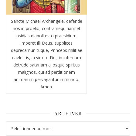
Sancte Michael Archangele, defende
nos in proelio, contra nequitiam et
insidias diaboli esto praesidium.
Imperet illi Deus, supplices
deprecamur: tuque, Princeps militiae
caelestis, in virtute Dei, in infernum
detrude satanam aliosque spiritus
malignos, qui ad perditionem
animarum pervagantur in mundo.
Amen.
ARCHIVES
Archives