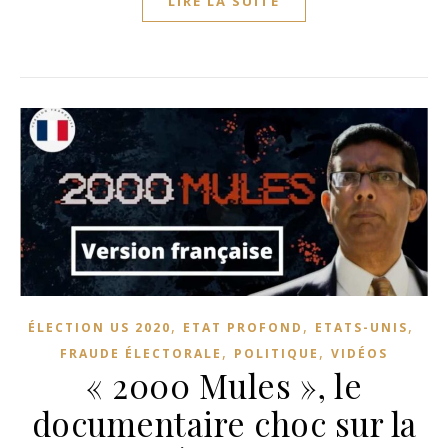
LIRE LA SUITE
,
,
,
ÉLECTION US 2020
ETAT PROFOND
ETATS-UNIS
,
,
FRAUDE ÉLECTORALE
POLITIQUE
VIDÉOS
« 2000 Mules », le
documentaire choc sur la