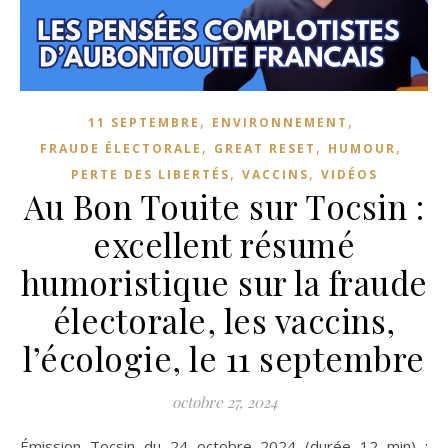
,
,
11 SEPTEMBRE
ENVIRONNEMENT
,
,
,
FRAUDE ÉLECTORALE
GREAT RESET
HUMOUR
,
,
PERTE DES LIBERTÉS
VACCINS
VIDÉOS
Au Bon Touite sur Tocsin :
excellent résumé
humoristique sur la fraude
électorale, les vaccins,
l’écologie, le 11 septembre
octobre 27, 2024
Émission Tocsin du 24 octobre 2024 (durée 12 min) :