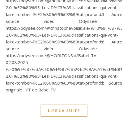
https://odysee.com/@meilleur.fabrice:d/RAGNAR%C3%96K-
2.0-%E2%80%93-Les-D%C3%A9classifications-qui-vont-
faire-tomber-l%E2%80%99%C3%89tat-profond:3 Autre
source vidéo Odyssée :
https://odysee.com/@christophevoisin.a:e/%F0%9F
2.0-%E2%80%93-Les-D%C3%A9classifications-qui-vont-
faire-tomber-l%E2%80%99%C3%89tat-profond:8 Autre
source vidéo Odyssée :
https://odysee.com/@HORIZONS:d/Babel-TV—
02.08.2025—
%F0%9F%87%BA%F0%9F%87%B8%E2%9A%A1%EF%B8%8F
2.0-%E2%80%93-Les-D%C3%A9classifications-qui-vont-
faire-tomber-l%E2%80%99%C3%89tat-profond:b Source
originale : YT de Babel.TV
LIRE LA SUITE