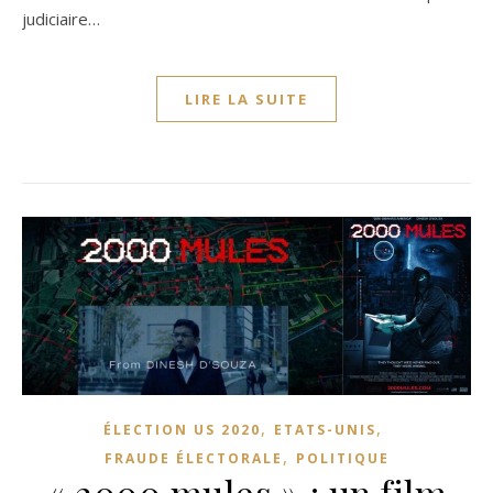
judiciaire…
LIRE LA SUITE
,
,
ÉLECTION US 2020
ETATS-UNIS
,
FRAUDE ÉLECTORALE
POLITIQUE