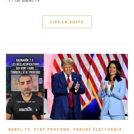
LIRE LA SUITE
,
,
,
BABEL.TV
ETAT PROFOND
FRAUDE ÉLECTORALE