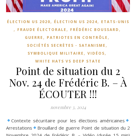
,
,
ÉLECTION US 2020
ÉLECTION US 2024
ETATS-UNIS
,
,
,
FRAUDE ÉLECTORALE
FRÉDÉRIC BOUSSARD
,
,
GUERRE
PATRIOTES EN CONTRÔLE
,
SOCIÉTÉS SECRÈTES - SATANISME
,
,
SYMBOLIQUE MILITAIRE
VIDÉOS
WHITE HATS VS DEEP STATE
Point de situation du 2
Nov. 24 de Frédéric B. – À
ÉCOUTER !!!
novembre 3, 2024
Contexte sécuritaire pour les élections américaines
Arrestations
Brouillard de guerre Point de situation du 2
Novembre 2024 de Frédéric B. – Vidéo (durée 15 min)