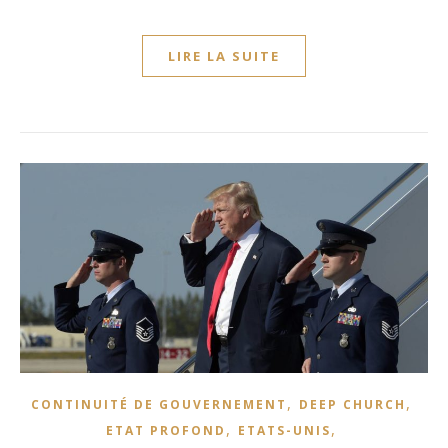
LIRE LA SUITE
,
,
CONTINUITÉ DE GOUVERNEMENT
DEEP CHURCH
,
,
ETAT PROFOND
ETATS-UNIS