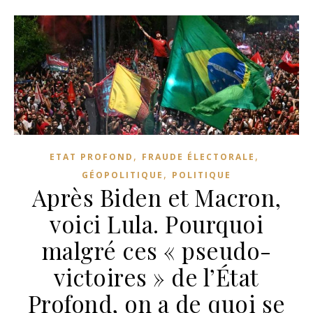
,
,
ETAT PROFOND
FRAUDE ÉLECTORALE
,
GÉOPOLITIQUE
POLITIQUE
Après Biden et Macron,
voici Lula. Pourquoi
malgré ces « pseudo-
victoires » de l’État
Profond, on a de quoi se