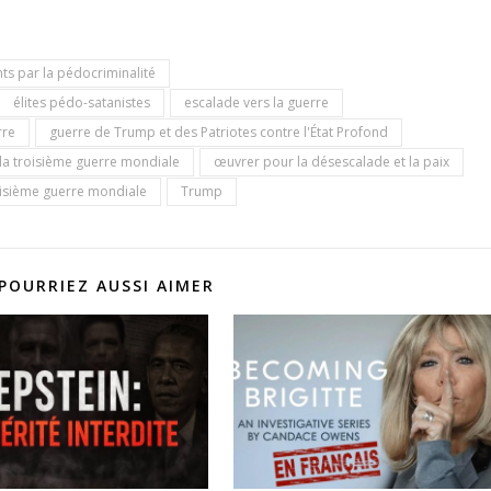
ts par la pédocriminalité
élites pédo-satanistes
escalade vers la guerre
rre
guerre de Trump et des Patriotes contre l'État Profond
 la troisième guerre mondiale
œuvrer pour la désescalade et la paix
isième guerre mondiale
Trump
POURRIEZ AUSSI AIMER