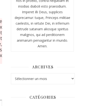
nos in proelio, contra nequitiam et
insidias diaboli esto praesidium.
Imperet illi Deus, supplices
deprecamur: tuque, Princeps militiae
e
caelestis, in virtute Dei, in infernum
x
detrude satanam aliosque spiritus
t
malignos, qui ad perditionem
t
animarum pervagantur in mundo.
,
Amen.
s
x
ARCHIVES
Archives
CATÉGORIES