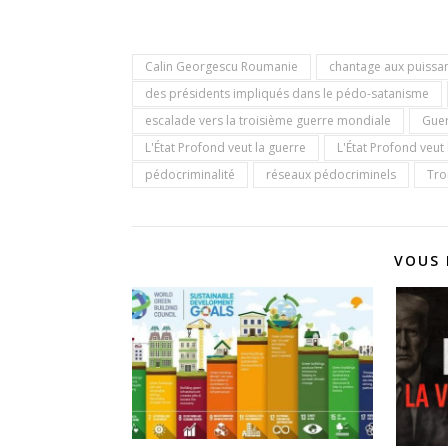
Calin Georgescu Roumanie
chantage aux puissan
des présidents impliqués dans le pédo-satanisme
escalade vers la troisième guerre mondiale
Gue
L'État Profond veut la guerre
L'État Profond veut
pédocriminalité
réseaux pédocriminels
Tro
VOUS 