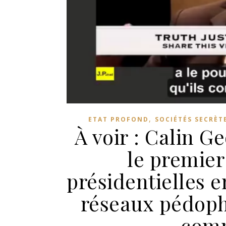
,
ETAT PROFOND
SOCIÉTÉS SECRÈT
À voir : Calin G
le premier
présidentielles 
réseaux pédophil
comp