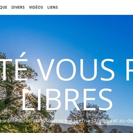
QUE
DIVERS
VIDÉOS
LIENS
ITÉ VOUS
LIBRES
é-information et ressources sur la crise sanitaire et au-de