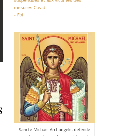
suspendues et aux victimes des
mesures Covid
- Foi
s
Sancte Michael Archangele, defende