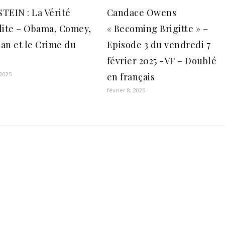
TEIN : La Vérité
Candace Owens
dite – Obama, Comey,
« Becoming Brigitte » –
an et le Crime du
Episode 3 du vendredi 7
e
février 2025 -VF – Doublé
 2025
en français
février 8, 2025