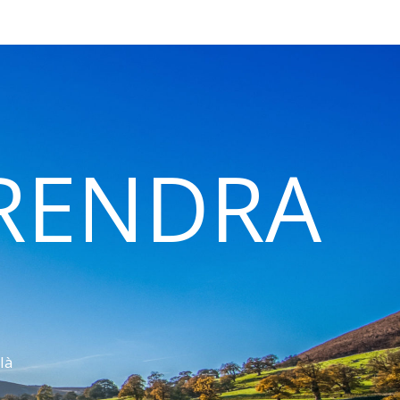
 RENDRA
là