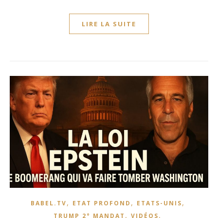
LIRE LA SUITE
,
,
,
BABEL.TV
ETAT PROFOND
ETATS-UNIS
,
,
TRUMP 2° MANDAT
VIDÉOS