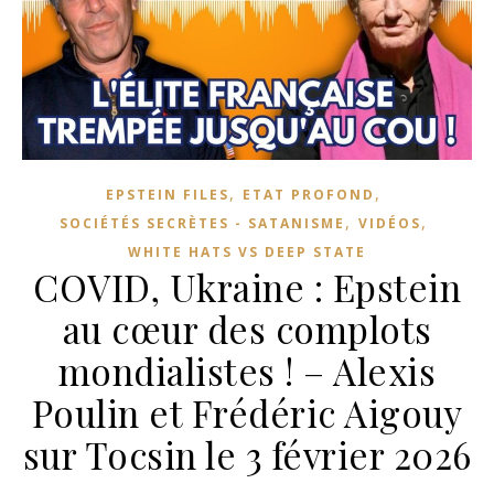
,
,
EPSTEIN FILES
ETAT PROFOND
,
,
SOCIÉTÉS SECRÈTES - SATANISME
VIDÉOS
WHITE HATS VS DEEP STATE
COVID, Ukraine : Epstein
au cœur des complots
mondialistes ! – Alexis
Poulin et Frédéric Aigouy
sur Tocsin le 3 février 2026