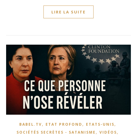
LIRE LA SUITE
,
,
,
BABEL.TV
ETAT PROFOND
ETATS-UNIS
,
,
SOCIÉTÉS SECRÈTES - SATANISME
VIDÉOS