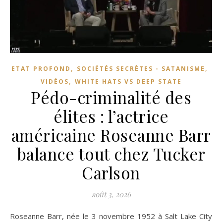
,
,
ETAT PROFOND
SOCIÉTÉS SECRÈTES - SATANISME
,
VIDÉOS
WHITE HATS VS DEEP STATE
Pédo-criminalité des
élites : l’actrice
américaine Roseanne Barr
balance tout chez Tucker
Carlson
août 3, 2026
Roseanne Barr, née le 3 novembre 1952 à Salt Lake City