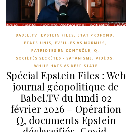
,
,
,
BABEL.TV
EPSTEIN FILES
ETAT PROFOND
,
,
ETATS-UNIS
ÉVEILLÉS VS NORMIES
,
,
PATRIOTES EN CONTRÔLE
Q
,
,
SOCIÉTÉS SECRÈTES - SATANISME
VIDÉOS
WHITE HATS VS DEEP STATE
Spécial Epstein Files : Web
journal géopolitique de
Babel.TV du lundi 02
février 2026 – Opération
Q, documents Epstein
déclassifiés, Covid,