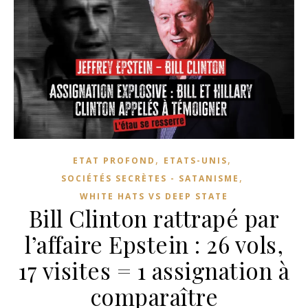
,
,
ETAT PROFOND
ETATS-UNIS
,
SOCIÉTÉS SECRÈTES - SATANISME
WHITE HATS VS DEEP STATE
Bill Clinton rattrapé par
l’affaire Epstein : 26 vols,
17 visites = 1 assignation à
comparaître