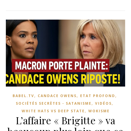
,
,
,
BABEL.TV
CANDACE OWENS
ETAT PROFOND
,
,
SOCIÉTÉS SECRÈTES - SATANISME
VIDÉOS
,
WHITE HATS VS DEEP STATE
WOKISME
L’affaire « Brigitte » va