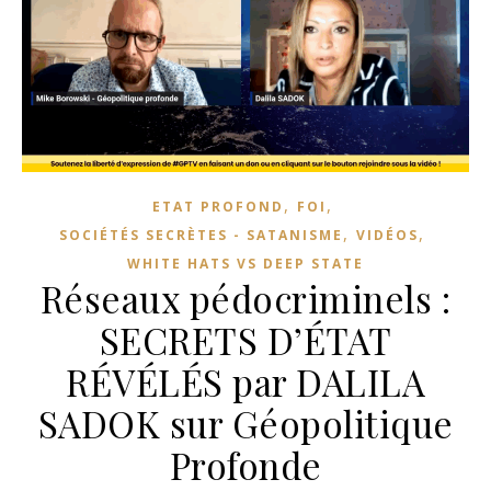
,
,
ETAT PROFOND
FOI
,
,
SOCIÉTÉS SECRÈTES - SATANISME
VIDÉOS
WHITE HATS VS DEEP STATE
Réseaux pédocriminels :
SECRETS D’ÉTAT
RÉVÉLÉS par DALILA
SADOK sur Géopolitique
Profonde