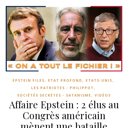
,
,
,
EPSTEIN FILES
ETAT PROFOND
ETATS-UNIS
,
LES PATRIOTES - PHILIPPOT
,
SOCIÉTÉS SECRÈTES - SATANISME
VIDÉOS
Affaire Epstein : 2 élus au
Congrès américain
mènent une bataille