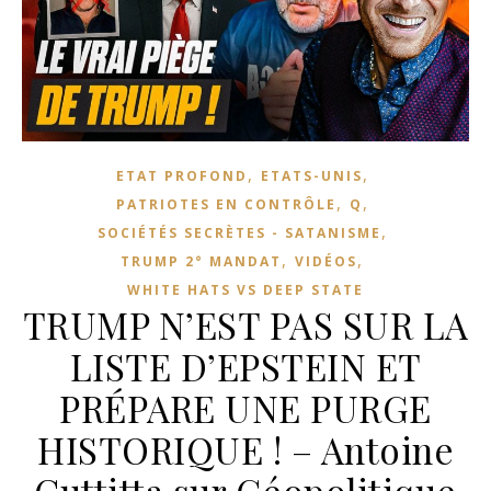
,
,
ETAT PROFOND
ETATS-UNIS
,
,
PATRIOTES EN CONTRÔLE
Q
,
SOCIÉTÉS SECRÈTES - SATANISME
,
,
TRUMP 2° MANDAT
VIDÉOS
WHITE HATS VS DEEP STATE
TRUMP N’EST PAS SUR LA
LISTE D’EPSTEIN ET
PRÉPARE UNE PURGE
HISTORIQUE ! – Antoine
Cuttitta sur Géopolitique