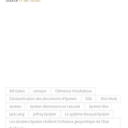
Source
YT de Tocsin
Bill Gates
censure
Clémence Houdiakova
Déclassification des documents d'Epstein
DSA
Elon Musk
Epstein
Epstein démissions en cascade
Epstein files
Jack Lang
Jeffrey Epstein
Le système Mossad-Epstein
Les dossiers Epstein révèlent l'influence géopolitique de l'Etat