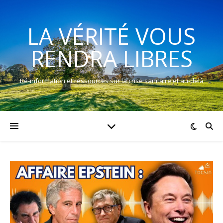
LA VÉRITÉ VOUS
RENDRA LIBRES
Ré-information et ressources sur la crise sanitaire et au-delà