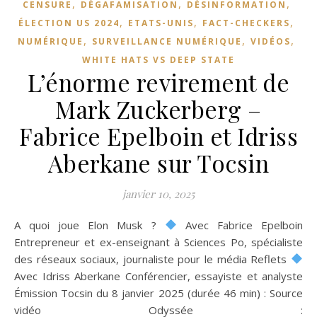
,
,
,
CENSURE
DÉGAFAMISATION
DÉSINFORMATION
,
,
,
ÉLECTION US 2024
ETATS-UNIS
FACT-CHECKERS
,
,
,
NUMÉRIQUE
SURVEILLANCE NUMÉRIQUE
VIDÉOS
WHITE HATS VS DEEP STATE
L’énorme revirement de
Mark Zuckerberg –
Fabrice Epelboin et Idriss
Aberkane sur Tocsin
janvier 10, 2025
A quoi joue Elon Musk ?
Avec Fabrice Epelboin
Entrepreneur et ex-enseignant à Sciences Po, spécialiste
des réseaux sociaux, journaliste pour le média Reflets
Avec Idriss Aberkane Conférencier, essayiste et analyste
Émission Tocsin du 8 janvier 2025 (durée 46 min) : Source
vidéo Odyssée :