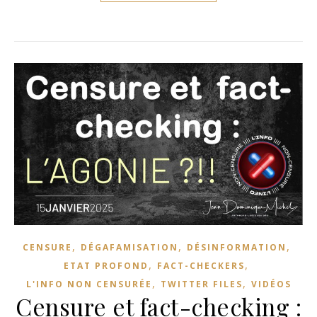
,
,
,
CENSURE
DÉGAFAMISATION
DÉSINFORMATION
,
,
ETAT PROFOND
FACT-CHECKERS
,
,
L'INFO NON CENSURÉE
TWITTER FILES
VIDÉOS
Censure et fact-checking :