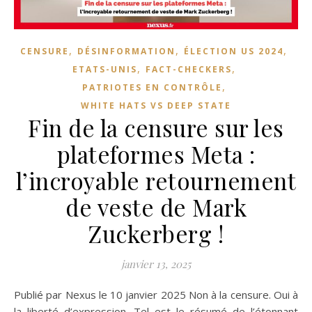
,
,
,
CENSURE
DÉSINFORMATION
ÉLECTION US 2024
,
,
ETATS-UNIS
FACT-CHECKERS
,
PATRIOTES EN CONTRÔLE
WHITE HATS VS DEEP STATE
Fin de la censure sur les
plateformes Meta :
l’incroyable retournement
de veste de Mark
Zuckerberg !
janvier 13, 2025
Publié par Nexus le 10 janvier 2025 Non à la censure. Oui à
la liberté d’expression. Tel est le résumé de l’étonnant