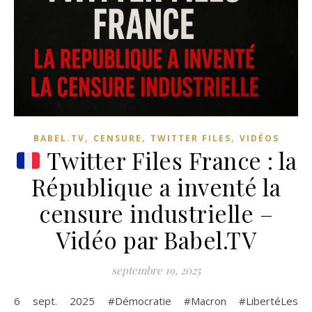
,
,
,
BABEL.TV
CENSURE
TWITTER FILES
VIDÉOS
Twitter Files France : la
République a inventé la
censure industrielle –
Vidéo par Babel.TV
septembre 19, 2025
6 sept. 2025 #Démocratie #Macron #LibertéLes