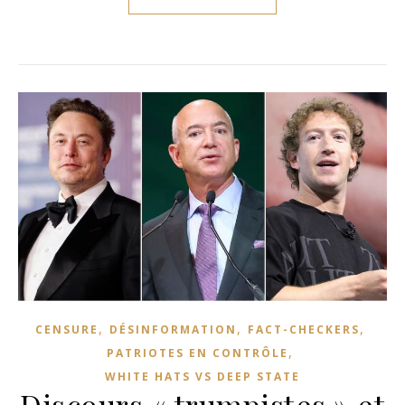
,
,
,
CENSURE
DÉSINFORMATION
FACT-CHECKERS
,
PATRIOTES EN CONTRÔLE
WHITE HATS VS DEEP STATE