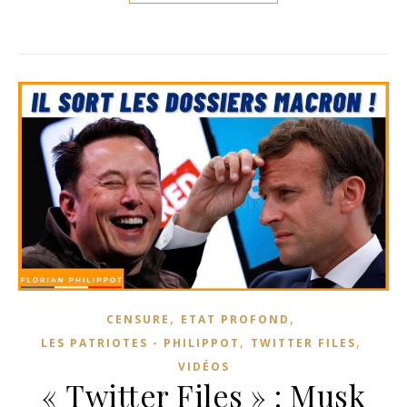
,
,
CENSURE
ETAT PROFOND
,
,
LES PATRIOTES - PHILIPPOT
TWITTER FILES
VIDÉOS
« Twitter Files » : Musk