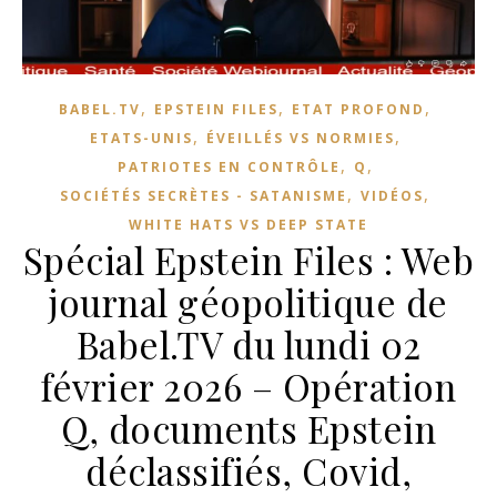
,
,
,
BABEL.TV
EPSTEIN FILES
ETAT PROFOND
,
,
ETATS-UNIS
ÉVEILLÉS VS NORMIES
,
,
PATRIOTES EN CONTRÔLE
Q
,
,
SOCIÉTÉS SECRÈTES - SATANISME
VIDÉOS
WHITE HATS VS DEEP STATE
Spécial Epstein Files : Web
journal géopolitique de
Babel.TV du lundi 02
février 2026 – Opération
Q, documents Epstein
déclassifiés, Covid,