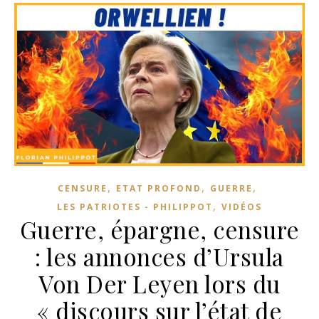
,
,
,
CENSURE
ETAT PROFOND
GUERRE
,
LES PATRIOTES - PHILIPPOT
VIDÉOS
Guerre, épargne, censure
: les annonces d’Ursula
Von Der Leyen lors du
« discours sur l’état de