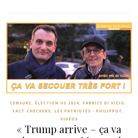
,
,
,
CENSURE
ÉLECTION US 2024
FABRICE DI VIZIO
,
,
FACT-CHECKERS
LES PATRIOTES - PHILIPPOT
VIDÉOS
« Trump arrive – ça va