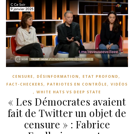
,
,
,
CENSURE
DÉSINFORMATION
ETAT PROFOND
,
,
FACT-CHECKERS
PATRIOTES EN CONTRÔLE
VIDÉOS
,
WHITE HATS VS DEEP STATE
« Les Démocrates avaient
fait de Twitter un objet de
censure » : Fabrice