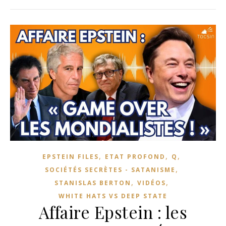
,
,
,
EPSTEIN FILES
ETAT PROFOND
Q
,
SOCIÉTÉS SECRÈTES - SATANISME
,
,
STANISLAS BERTON
VIDÉOS
WHITE HATS VS DEEP STATE
Affaire Epstein : les