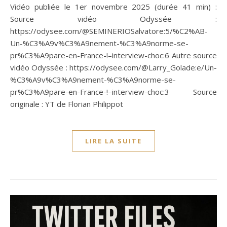
Vidéo publiée le 1er novembre 2025 (durée 41 min) :
Source vidéo Odyssée :
https://odysee.com/@SEMINERIOSalvatore:5/%C2%AB-
Un-%C3%A9v%C3%A9nement-%C3%A9norme-se-
pr%C3%A9pare-en-France-!–interview-choc:6 Autre source
vidéo Odyssée : https://odysee.com/@Larry_Golade:e/Un-
%C3%A9v%C3%A9nement-%C3%A9norme-se-
pr%C3%A9pare-en-France-!–interview-choc:3 Source
originale : YT de Florian Philippot
LIRE LA SUITE