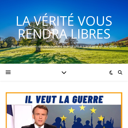
LA VÉRITÉ VOUS
RENDRA LIBRES
Ré-information et ressources sur la crise sanitaire et au-delà