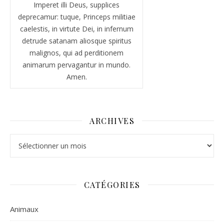
Imperet illi Deus, supplices
deprecamur: tuque, Princeps militiae
caelestis, in virtute Dei, in infernum
detrude satanam aliosque spiritus
malignos, qui ad perditionem
animarum pervagantur in mundo.
Amen.
ARCHIVES
Archives
CATÉGORIES
Animaux