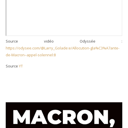
Source vidéo Odyssée :
https://odysee.com/@Larry_Golade:e/Allocution-gla%C3%A7ante-
de-Macron–appel-solennel:8
Source
YT