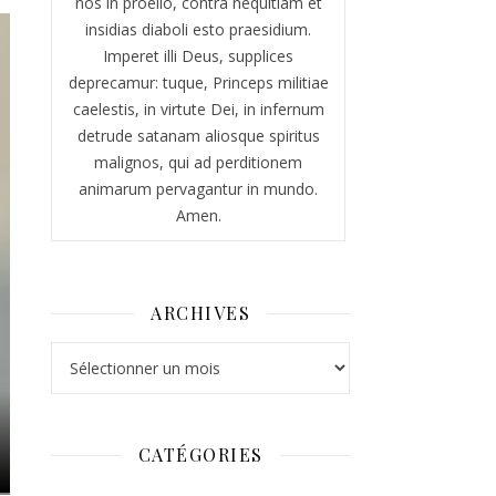
nos in proelio, contra nequitiam et
insidias diaboli esto praesidium.
Imperet illi Deus, supplices
deprecamur: tuque, Princeps militiae
caelestis, in virtute Dei, in infernum
detrude satanam aliosque spiritus
malignos, qui ad perditionem
animarum pervagantur in mundo.
Amen.
ARCHIVES
Archives
CATÉGORIES