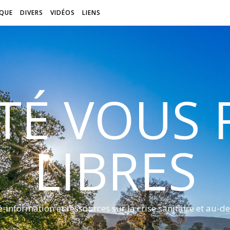
QUE
DIVERS
VIDÉOS
LIENS
ITÉ VOUS
LIBRES
é-information et ressources sur la crise sanitaire et au-de