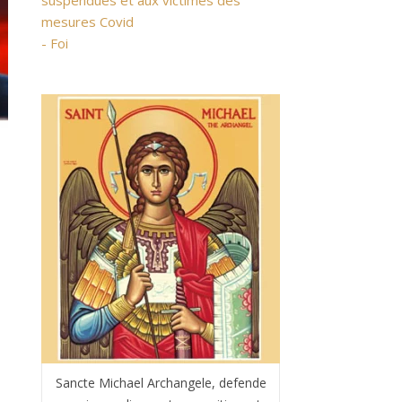
suspendues et aux victimes des
mesures Covid
- Foi
Sancte Michael Archangele, defende