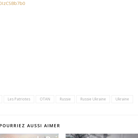
J0IzCSBb7b0
Les Patriotes
OTAN
Russie
Russie Ukraine
Ukraine
POURRIEZ AUSSI AIMER