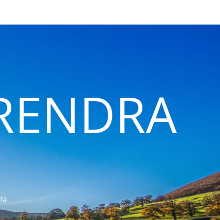
 RENDRA
là