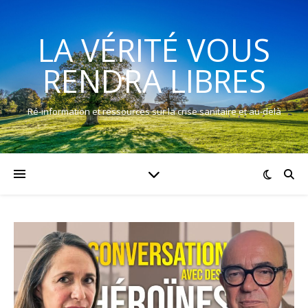
LA VÉRITÉ VOUS
RENDRA LIBRES
Ré-information et ressources sur la crise sanitaire et au-delà