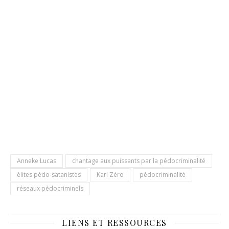
Anneke Lucas
chantage aux puissants par la pédocriminalité
élites pédo-satanistes
Karl Zéro
pédocriminalité
réseaux pédocriminels
LIENS ET RESSOURCES