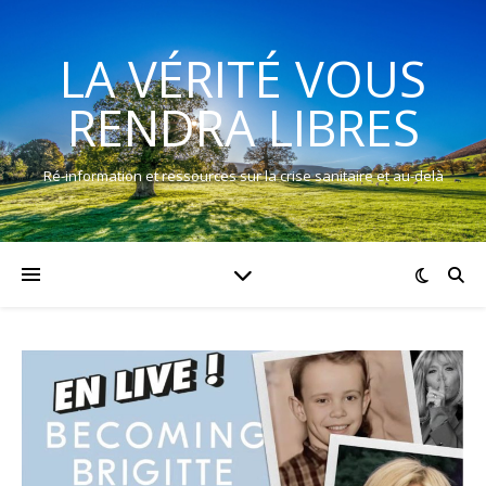
LA VÉRITÉ VOUS
RENDRA LIBRES
Ré-information et ressources sur la crise sanitaire et au-delà