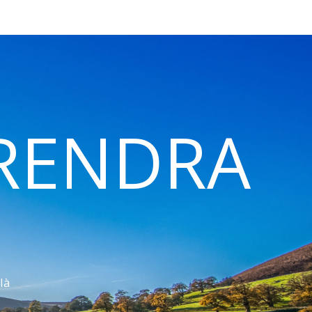
 RENDRA
là