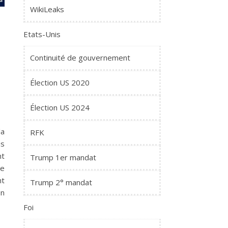
WikiLeaks
Etats-Unis
Continuité de gouvernement
Élection US 2020
Élection US 2024
la
RFK
is
nt
Trump 1er mandat
Ce
nt
Trump 2° mandat
en
Foi