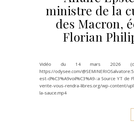
ministre de la c
des Macron, é
Florian Phil
Vidéo du 14 mars 2026 (d
https://odysee.com/@SEMINERIOSalvatore:5/
est-d%C3%A9voil%C3%A9-:a Source YT de Floria
verite-vous-rendra-libres.org/wp-content/upl
la-sauce.mp4