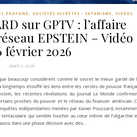
,
,
AT PROFOND
SOCIÉTÉS SECRÈTES - SATANISME
VIDÉOS
D sur GPTV : l’affaire
 réseau EPSTEIN – Vidéo
 février 2026
mars 1, 2026
ce que beaucoup considèrent comme le secret le mieux gardé de 
 longtemps étouffé les liens entre les cercles de pouvoir frança
pstein, les récentes révélations du journal Le Monde confirme
ertains proches du pouvoir et le réseau du financier américain. 
’enquêtes indépendantes menées par Xavier Poussard, notamme
er tentaculaire qui semble toucher au cœur même de l’oligarchie 
ui aussi dans une phase décisive avec des…