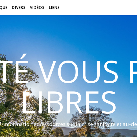
QUE
DIVERS
VIDÉOS
LIENS
ITÉ VOUS
LIBRES
é-information et ressources sur la crise sanitaire et au-de