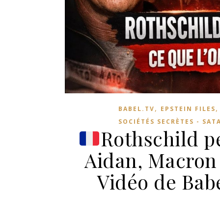
,
BABEL.TV
EPSTEIN FILES
SOCIÉTÉS SECRÈTES - SAT
Rothschild pe
Aidan, Macron
Vidéo de Bab