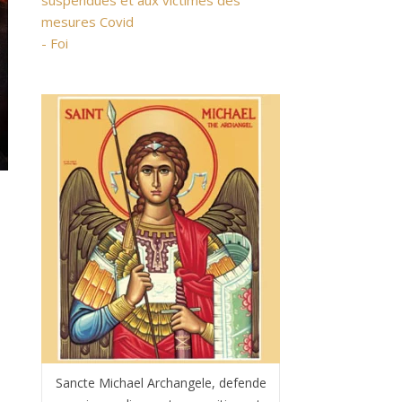
suspendues et aux victimes des
mesures Covid
- Foi
Sancte Michael Archangele, defende