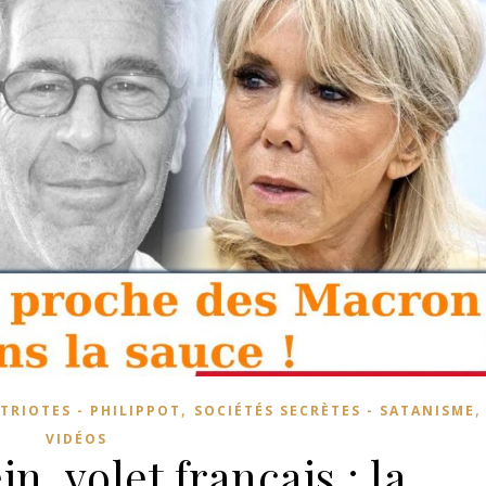
,
ATRIOTES - PHILIPPOT
SOCIÉTÉS SECRÈTES - SATANISME
VIDÉOS
in, volet français : la