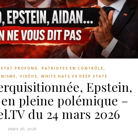
,
,
,
ETAT PROFOND
PATRIOTES EN CONTRÔLE
,
,
ANISME
VIDÉOS
WHITE HATS VS DEEP STATE
rquisitionnée, Epstein,
 en pleine polémique –
el.TV du 24 mars 2026
mars 26, 2026