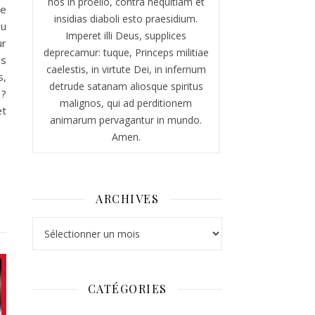
nos in proelio, contra nequitiam et
te
insidias diaboli esto praesidium.
du
Imperet illi Deus, supplices
ur
deprecamur: tuque, Princeps militiae
es
caelestis, in virtute Dei, in infernum
s,
detrude satanam aliosque spiritus
 ?
malignos, qui ad perditionem
et
animarum pervagantur in mundo.
Amen.
ARCHIVES
Archives
CATÉGORIES