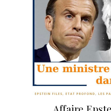
,
,
EPSTEIN FILES
ETAT PROFOND
LES P
Affaire Epste