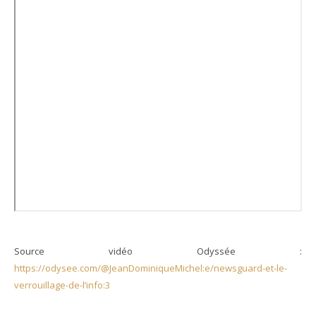
Source vidéo Odyssée :
https://odysee.com/@JeanDominiqueMichel:e/newsguard-et-le-
verrouillage-de-l’info:3