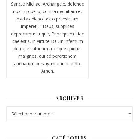
Sancte Michael Archangele, defende
nos in proelio, contra nequitiam et
insidias diaboli esto praesidium.
Imperet illi Deus, supplices
deprecamur: tuque, Princeps militiae
caelestis, in virtute Dei, in infernum
detrude satanam aliosque spiritus
malignos, qui ad perditionem
animarum pervagantur in mundo.
Amen.
ARCHIVES
Archives
CATÉGORIES