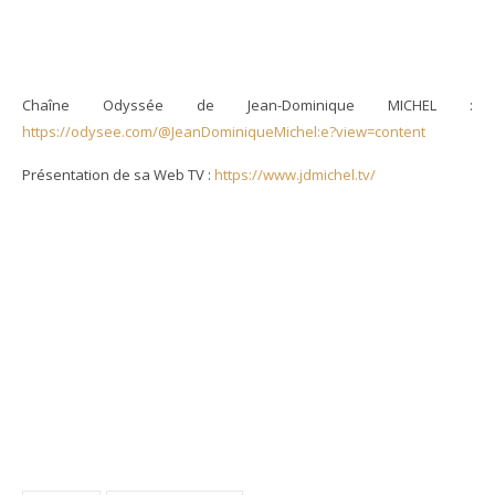
Chaîne Odyssée de Jean-Dominique MICHEL :
https://odysee.com/@JeanDominiqueMichel:e?view=content
Présentation de sa Web TV :
https://www.jdmichel.tv/