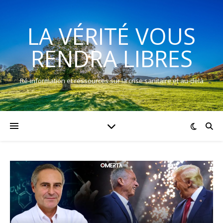
LA VÉRITÉ VOUS
RENDRA LIBRES
Ré-information et ressources sur la crise sanitaire et au-delà