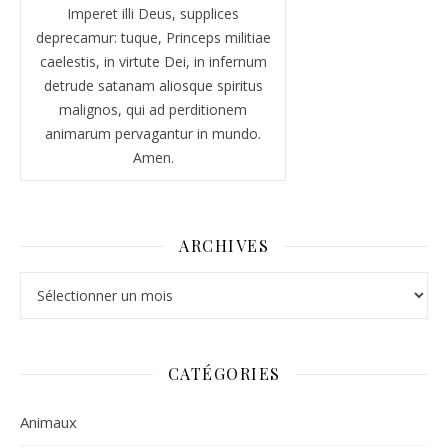
Imperet illi Deus, supplices
deprecamur: tuque, Princeps militiae
caelestis, in virtute Dei, in infernum
detrude satanam aliosque spiritus
malignos, qui ad perditionem
animarum pervagantur in mundo.
Amen.
ARCHIVES
Archives
CATÉGORIES
Animaux