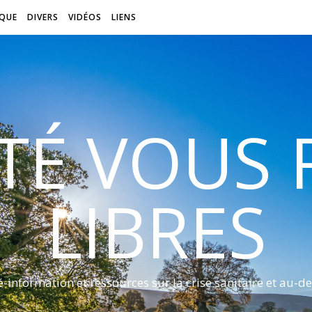
QUE
DIVERS
VIDÉOS
LIENS
ITÉ VOUS
LIBRES
é-information et ressources sur la crise sanitaire et au-de