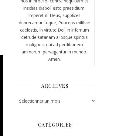
nos in proelio, contra nequitiam et
insidias diaboli esto praesidium.
Imperet illi Deus, supplices
deprecamur: tuque, Princeps militiae
caelestis, in virtute Dei, in infernum
detrude satanam aliosque spiritus
malignos, qui ad perditionem
animarum pervagantur in mundo.
Amen.
ARCHIVES
Archives
CATÉGORIES