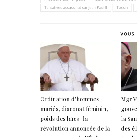
Tentatives assassinat sur Jean-Paul II
Tocsin
VOUS 
Ordination d’hommes
Mgr Vi
mariés, diaconat féminin,
gouve
poids des laïcs : la
la Sa
révolution annoncée de la
des é