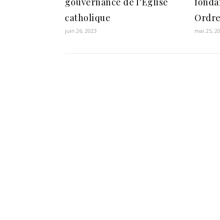
gouvernance de l’Église
fonda
catholique
Ordre
juin 26, 2023
mai 25, 2