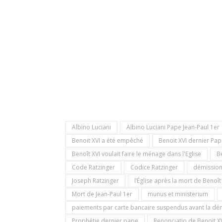
Albino Luciani
Albino Luciani Pape Jean-Paul 1er
Benoit XVI a été empêché
Benoit XVI dernier Pa
Benoît XVI voulait faire le ménage dans l'Eglise
B
Code Ratzinger
Codice Ratzinger
démission
Joseph Ratzinger
l’Église après la mort de Benoît
Mort de Jean-Paul 1er
munus et ministerium
paiements par carte bancaire suspendus avant la dé
Prophétie dernier pape
Renonciatio de Benoit X