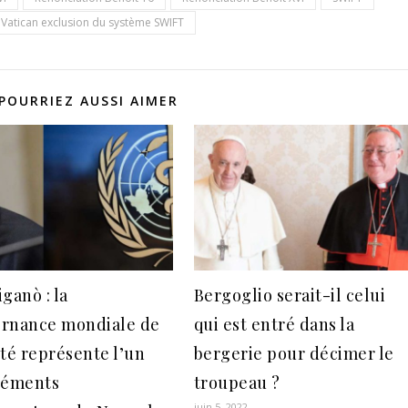
Vatican exclusion du système SWIFT
POURRIEZ AUSSI AIMER
ganò : la
Bergoglio serait-il celui
rnance mondiale de
qui est entré dans la
nté représente l’un
bergerie pour décimer le
léments
troupeau ?
juin 5, 2022