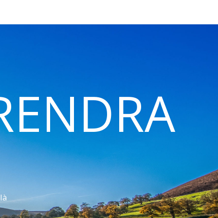
 RENDRA
là