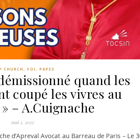
,
,
P CHURCH
FOI
PAPES
 démissionné quand les
t coupé les vivres au
! » – A.Cuignache
mai 2, 2025
he d’Apreval Avocat au Barreau de Paris – Le 3