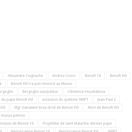
Alexandre Cuignache
Andrea Cionci
Benoît 16
Benoît XVI
pe
Benoit XVI n'a pas renoncé au Munus
ergoglio
Bergoglio usurpateur
Clémence Houdiakova
 du pape Benoît XVI
exclusion du système SWIFT
Jean-Paul 2
 XVI
Mgr Gänswein bras droit de Benoit XVI
Mort de Benoît XVI
munus petrino
mission de Benoit 16
Prophétie de Saint Malachie dernier pape
VI
Renonciation Benoit 16
Renonciation Benoit XVI
SWIFT