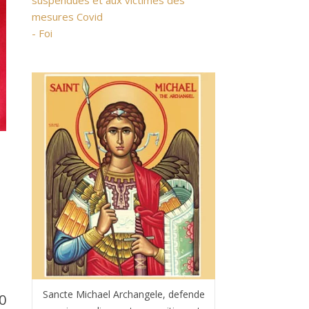
suspendues et aux victimes des
mesures Covid
- Foi
Sancte Michael Archangele, defende
0