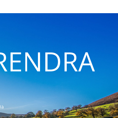
 RENDRA
là