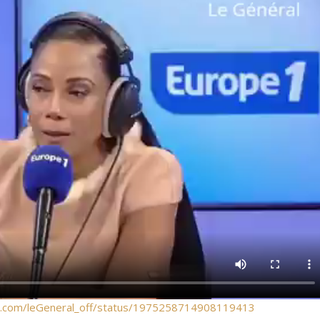
/x.com/leGeneral_off/status/1975258714908119413