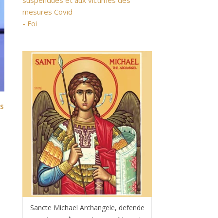
suspendues et aux victimes des
mesures Covid
- Foi
S
:
Sancte Michael Archangele, defende