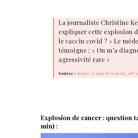
La journaliste Christine K
expliquer cette explosion d
le vaccin covid ? » Le méd
témoigne : « On m’a diagno
agressivité rare »
Source :
https://x.com/leGeneral_off/s
Explosion de cancer : question t
min) :