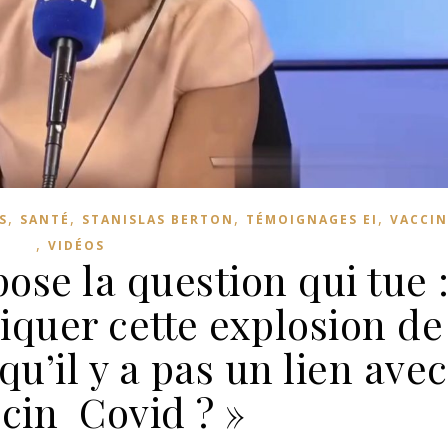
,
,
,
,
S
SANTÉ
STANISLAS BERTON
TÉMOIGNAGES EI
VACCIN
,
VIDÉOS
ose la question qui tue 
quer cette explosion de
qu’il y a pas un lien avec
ccin Covid ? »