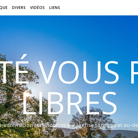
QUE
DIVERS
VIDÉOS
LIENS
ITÉ VOUS
LIBRES
é-information et ressources sur la crise sanitaire et au-de