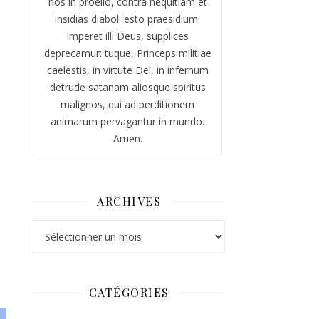
nos in proelio, contra nequitiam et
insidias diaboli esto praesidium.
Imperet illi Deus, supplices
deprecamur: tuque, Princeps militiae
caelestis, in virtute Dei, in infernum
detrude satanam aliosque spiritus
malignos, qui ad perditionem
animarum pervagantur in mundo.
Amen.
ARCHIVES
Archives
CATÉGORIES