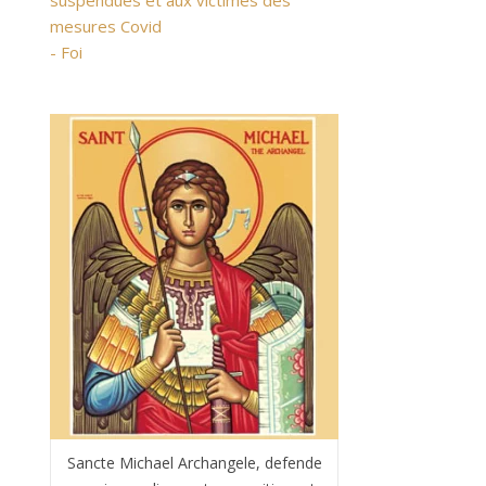
suspendues et aux victimes des
mesures Covid
- Foi
N
Sancte Michael Archangele, defende