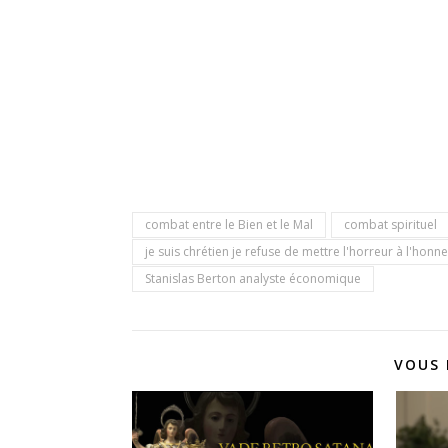
combat entre le Bien et le Mal
combat spirituel
je suis chrétien je refuse de mettre l'horreur à l'honn
Stanislas Berton analyste économique
VOUS 