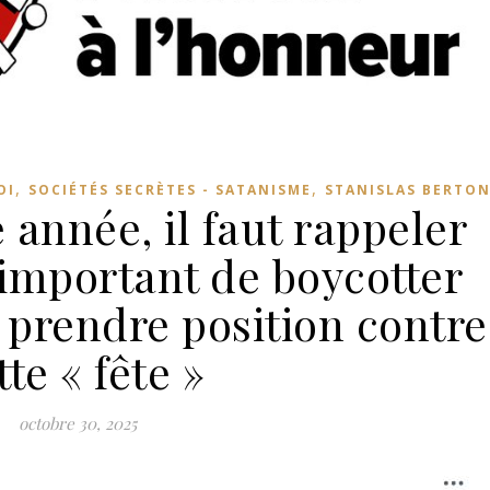
,
,
OI
SOCIÉTÉS SECRÈTES - SATANISME
STANISLAS BERTO
nnée, il faut rappeler
 important de boycotter
 prendre position contre
tte « fête »
octobre 30, 2025