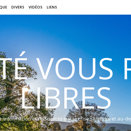
QUE
DIVERS
VIDÉOS
LIENS
ITÉ VOUS
LIBRES
é-information et ressources sur la crise sanitaire et au-de