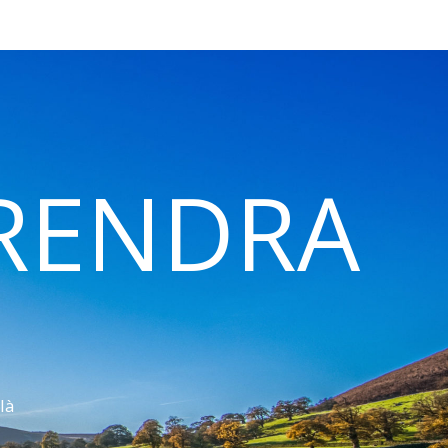
 RENDRA
là