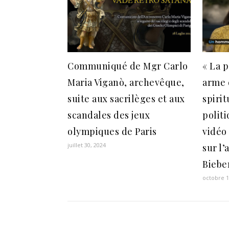
Communiqué de Mgr Carlo
« La 
Maria Viganò, archevêque,
arme 
suite aux sacrilèges et aux
spiri
scandales des jeux
polit
olympiques de Paris
vidéo
juillet 30, 2024
sur l’
Biebe
octobre 1