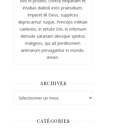
nos in proelio, contra nequitiam et
insidias diaboli esto praesidium.
Imperet illi Deus, supplices
deprecamur: tuque, Princeps militiae
caelestis, in virtute Dei, in infernum
detrude satanam aliosque spiritus
malignos, qui ad perditionem
animarum pervagantur in mundo.
Amen.
ARCHIVES
Archives
CATÉGORIES