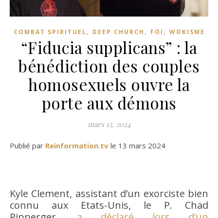
,
,
,
COMBAT SPIRITUEL
DEEP CHURCH
FOI
WOKISME
“Fiducia supplicans” : la
bénédiction des couples
homosexuels ouvre la
porte aux démons
mars 15, 2024
Publié par
Reinformation.tv
le 13 mars 2024
Kyle Clement, assistant d’un exorciste bien
connu aux Etats-Unis, le P. Chad
Ripperger,
a déclaré lors d’un