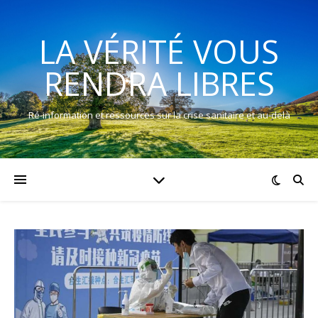
LA VÉRITÉ VOUS
RENDRA LIBRES
Ré-information et ressources sur la crise sanitaire et au-delà