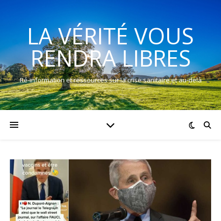
LA VÉRITÉ VOUS
RENDRA LIBRES
Ré-information et ressources sur la crise sanitaire et au-delà