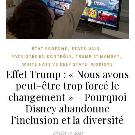
,
,
ETAT PROFOND
ETATS-UNIS
,
,
PATRIOTES EN CONTRÔLE
TRUMP 2° MANDAT
,
WHITE HATS VS DEEP STATE
WOKISME
Effet Trump : « Nous avons
peut-être trop forcé le
changement » – Pourquoi
Disney abandonne
l’inclusion et la diversité
février 15, 2025