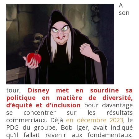
A
son
tour,
Disney met en sourdine sa
politique en matière de diversité,
d’équité et d’inclusion
pour davantage
se concentrer sur les résultats
commerciaux. Déjà
en décembre 2023
, le
PDG du groupe, Bob Iger, avait indiqué
qu’il fallait revenir aux fondamentaux.