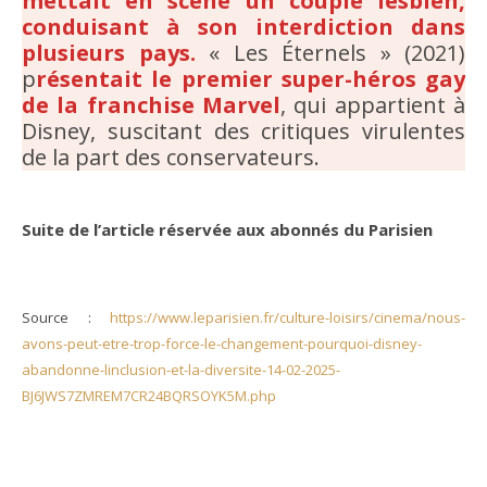
mettait en scène un couple lesbien,
conduisant à son interdiction dans
plusieurs pays.
« Les Éternels » (2021)
p
résentait le premier super-héros gay
de la franchise Marvel
, qui appartient à
Disney, suscitant des critiques virulentes
de la part des conservateurs.
Suite de l’article réservée aux abonnés du Parisien
Source :
https://www.leparisien.fr/culture-loisirs/cinema/nous-
avons-peut-etre-trop-force-le-changement-pourquoi-disney-
abandonne-linclusion-et-la-diversite-14-02-2025-
BJ6JWS7ZMREM7CR24BQRSOYK5M.php