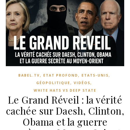
,
,
,
BABEL.TV
ETAT PROFOND
ETATS-UNIS
,
,
GÉOPOLITIQUE
VIDÉOS
WHITE HATS VS DEEP STATE
Le Grand Réveil : la vérité
cachée sur Daesh, Clinton,
Obama et la guerre