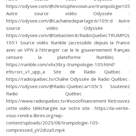
https://odysee.com/@christophevoisin.a:e/trumpologie105r:1
Autre source vidéo Odyssée :
https://odysee.com/@Lachainedepartage:6/105r:d Autre
source vidéo Odyssée :
https://odysee.com/@Sebastien:8/RadioQuebecTRUMPOLOG
105:1 Source vidéo Rumble (accessible depuis la France
avec un VPN à l’étranger car le le gouvernement français
censure la plateforme Rumble) :
https://rumble.com/v6x38cy-trumpologie-105.html?
e9s=src_v1_upp_a Site de Radio Québec :
https://radioquebec.tv/Chaîne Odyssée de Radio Québec :
https://odysee.com/@Radio-Quebec:a/105r:5 Soutenez
Radio Québec :
https://www.radioquebec.tv/#sociofinancement Retrouvez
cette vidéo téléchargée sur notre site : https://la-verite-
vous-rendra-libres.org/wp-
content/uploads/2025/08/trumpologie-105-
compressed_yV2dIza5.mp4