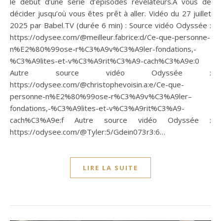
le début d’une série d’épisodes révélateurs.À vous de
décider jusqu’où vous êtes prêt à aller. Vidéo du 27 juillet
2025 par Babel.TV (durée 6 min) : Source vidéo Odyssée :
https://odysee.com/@meilleur.fabrice:d/Ce-que-personne-
n%E2%80%99ose-r%C3%A9v%C3%A9ler-fondations,-
%C3%A9lites-et-v%C3%A9rit%C3%A9-cach%C3%A9e:0
Autre source vidéo Odyssée :
https://odysee.com/@christophevoisin.a:e/Ce-que-
personne-n%E2%80%99ose-r%C3%A9v%C3%A9ler–
fondations,-%C3%A9lites-et-v%C3%A9rit%C3%A9-
cach%C3%A9e:f Autre source vidéo Odyssée :
https://odysee.com/@Tyler:5/Gdein073r3:6…
LIRE LA SUITE