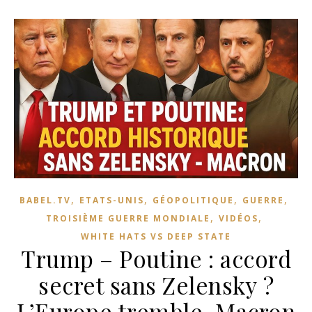
,
,
,
,
BABEL.TV
ETATS-UNIS
GÉOPOLITIQUE
GUERRE
,
,
TROISIÈME GUERRE MONDIALE
VIDÉOS
WHITE HATS VS DEEP STATE
Trump – Poutine : accord
secret sans Zelensky ?
L’Europe tremble, Macron