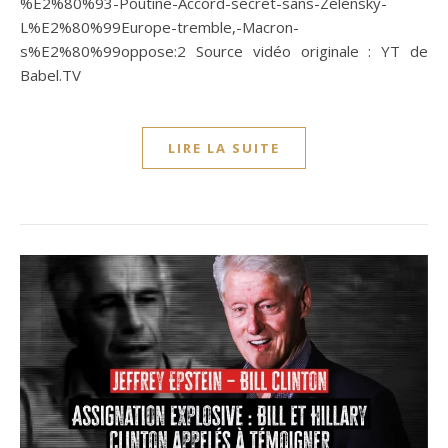
%E2%80%93-Poutine-Accord-secret-sans-Zelensky-
L%E2%80%99Europe-tremble,-Macron-
s%E2%80%99oppose:2 Source vidéo originale : YT de
Babel.TV
LIRE LA SUITE