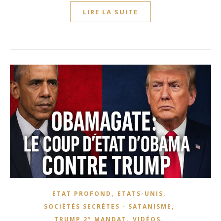
LIRE LA SUITE
,
,
ETAT PROFOND
ETATS-UNIS
,
SOCIÉTÉS SECRÈTES - SATANISME
,
,
TRUMP 2° MANDAT
VIDÉOS