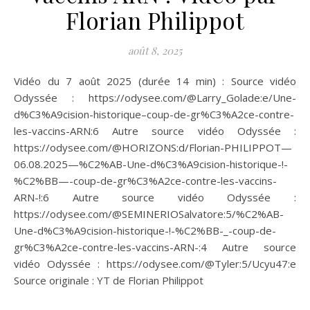
Florian Philippot
août 8, 2025
Vidéo du 7 août 2025 (durée 14 min) : Source vidéo
Odyssée : https://odysee.com/@Larry_Golade:e/Une-
d%C3%A9cision-historique–coup-de-gr%C3%A2ce-contre-
les-vaccins-ARN:6 Autre source vidéo Odyssée :
https://odysee.com/@HORIZONS:d/Florian-PHILIPPOT—
06.08.2025—%C2%AB-Une-d%C3%A9cision-historique-!-
%C2%BB—-coup-de-gr%C3%A2ce-contre-les-vaccins-
ARN-!:6 Autre source vidéo Odyssée :
https://odysee.com/@SEMINERIOSalvatore:5/%C2%AB-
Une-d%C3%A9cision-historique-!-%C2%BB-_-coup-de-
gr%C3%A2ce-contre-les-vaccins-ARN-:4 Autre source
vidéo Odyssée : https://odysee.com/@Tyler:5/Ucyu47:e
Source originale : YT de Florian Philippot