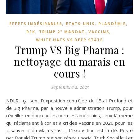
,
,
,
EFFETS INDÉSIRABLES
ETATS-UNIS
PLANDÉMIE
,
,
,
RFK
TRUMP 2° MANDAT
VACCINS
WHITE HATS VS DEEP STATE
Trump VS Big Pharma :
nettoyage du marais en
cours !
septembre 2, 2025
NDLR : ça sent l’exposition contrôlée de l’État Profond et
de Big Pharma, par la nouvelle administration Trump, pour
réveiller en douceur les normies américains, ceux-là même
qui réclamaient à cor et à cri des vaccins en 2020 pour les
« sauver » du vilain virus … L’exposition est la clé. Posté
par Donald Trump sur son réseau social Truth Social le 1er