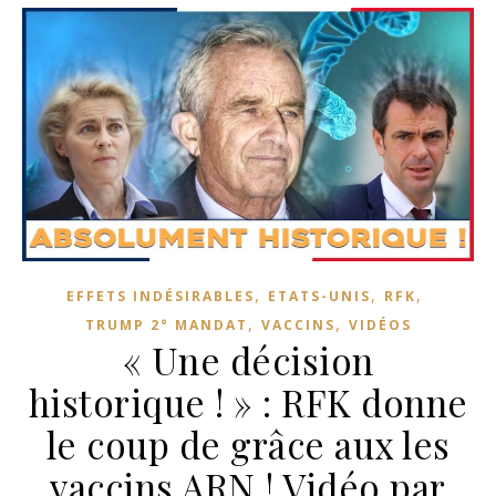
,
,
,
EFFETS INDÉSIRABLES
ETATS-UNIS
RFK
,
,
TRUMP 2° MANDAT
VACCINS
VIDÉOS
« Une décision
historique ! » : RFK donne
le coup de grâce aux les
vaccins ARN ! Vidéo par