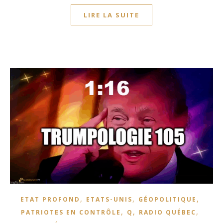
LIRE LA SUITE
,
,
,
ETAT PROFOND
ETATS-UNIS
GÉOPOLITIQUE
,
,
,
PATRIOTES EN CONTRÔLE
Q
RADIO QUÉBEC