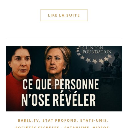
LIRE LA SUITE
,
,
,
BABEL.TV
ETAT PROFOND
ETATS-UNIS
,
,
SOCIÉTÉS SECRÈTES - SATANISME
VIDÉOS