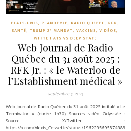
,
,
,
,
ETATS-UNIS
PLANDÉMIE
RADIO QUÉBEC
RFK
,
,
,
,
SANTÉ
TRUMP 2° MANDAT
VACCINS
VIDÉOS
WHITE HATS VS DEEP STATE
Web Journal de Radio
Québec du 31 août 2025 :
RFK Jr. : « le Waterloo de
l’Establishment médical »
septembre 5, 2025
Web Journal de Radio Québec du 31 août 2025 intitulé « Le
Terminator » (durée 1h30) Sources vidéo Odyssée :
Source X/Twitter :
https://x.com/Alexis_Cossette/status/19622956953749834