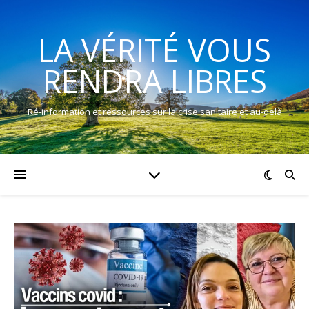
LA VÉRITÉ VOUS
RENDRA LIBRES
Ré-information et ressources sur la crise sanitaire et au-delà