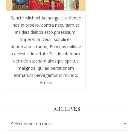
Sancte Michael Archangele, defende
nos in proelio, contra nequitiam et
insidias diaboli esto praesidium.
Imperet illi Deus, supplices
deprecamur: tuque, Princeps militiae
caelestis, in virtute Dei, in infernum
detrude satanam aliosque spiritus
malignos, qui ad perditionem
animarum pervagantur in mundo.
Amen.
ARCHIVES
Archives